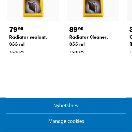
79
89
90
90
Radiator sealant,
Radiator Cleaner,
O
355 ml
355 ml
f
36-1825
36-1829
3
Nyhetsbrev
Manage cookies