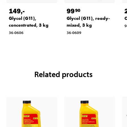
149
,-
99
90
Glycol (G11),
Glycol (G11), ready-
C
concentrated, 3 kg
mixed, 3 kg
9
36-0606
36-0609
Related products