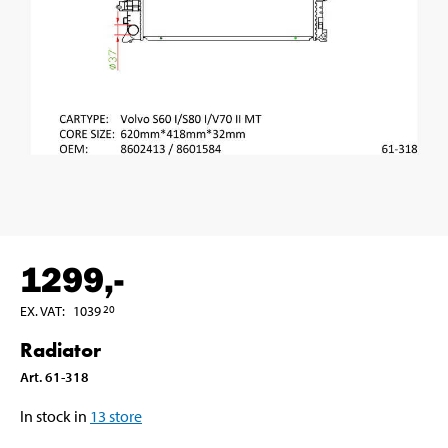
1299
,-
EX. VAT
:
1039
20
Radiator
Art
.
61-318
In stock in
13
store