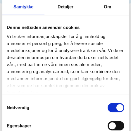
Samtykke
Detaljer
Om
Denne nettsiden anvender cookies
Description
Vi bruker informasjonskapsler for å gi innhold og
annonser et personlig preg, for å levere sosiale
mediefunksjoner og for å analysere trafikken vår. Vi deler
For vehicles with manual transmission. Net
dessuten informasjon om hvordan du bruker nettstedet
dimensions: 620 x 418 x 32 mm.
vårt, med partnerne våre innen sosiale medier,
annonsering og analysearbeid, som kan kombinere den
med annen informasjon du har gjort tilgjengelig for dem,
eller som de har samlet inn gjennom din bruk av
tjenestene deres.
Samtykkevalg
Nødvendig
About the manufacturer
Egenskaper