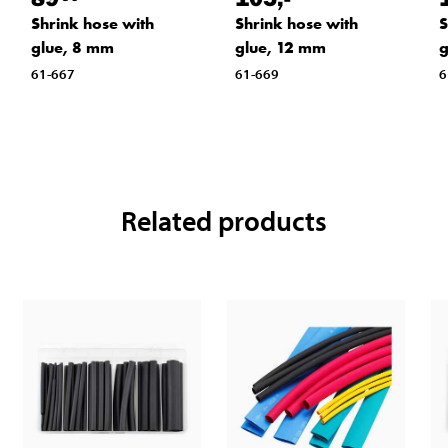
Shrink hose with
Shrink hose with
S
glue, 8 mm
glue, 12 mm
g
61-667
61-669
6
Related products