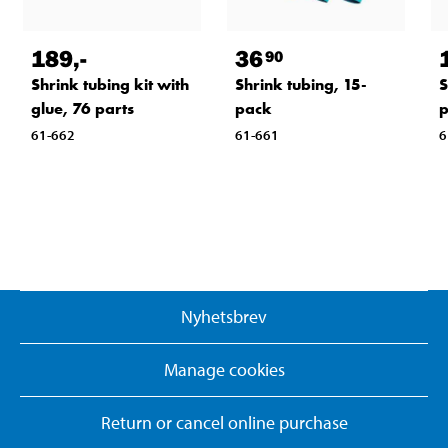
189
,-
36
90
Shrink tubing kit with
Shrink tubing, 15-
S
glue, 76 parts
pack
p
61-662
61-661
6
Nyhetsbrev
Manage cookies
Return or cancel online purchase