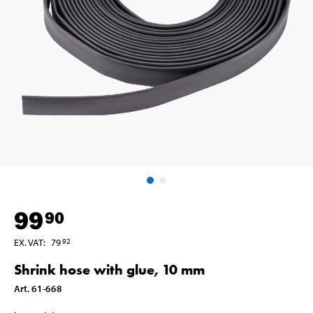
99
90
EX. VAT
:
79
92
Shrink hose with glue, 10 mm
Art
.
61-668