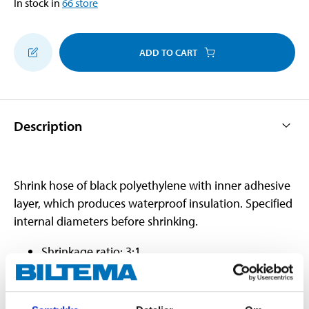
In stock in
66
store
ADD TO CART
Description
Shrink hose of black polyethylene with inner adhesive
layer, which produces waterproof insulation. Specified
internal diameters before shrinking.
Shrinkage ratio: 3:1.
Shrinks 5 % of the length.
Flame resistance: VW-1.
Halogen-free.