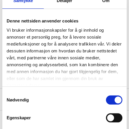
Samtykke
Detaljer
Om
Technical specifications
Denne nettsiden anvender cookies
Vi bruker informasjonskapsler for å gi innhold og
annonser et personlig preg, for å levere sosiale
Length
5000 mm
mediefunksjoner og for å analysere trafikken vår. Vi deler
Internal diameter
10 mm
dessuten informasjon om hvordan du bruker nettstedet
Shrinkage temperature
+70 °C
vårt, med partnerne våre innen sosiale medier,
annonsering og analysearbeid, som kan kombinere den
Operating temperature
-45 – +125 °C
med annen informasjon du har gjort tilgjengelig for dem,
eller som de har samlet inn gjennom din bruk av
tjenestene deres.
Samtykkevalg
About the manufacturer
Nødvendig
Egenskaper