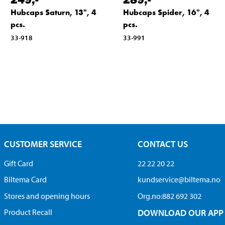
Hubcaps Saturn, 13", 4
Hubcaps Spider, 16", 4
pcs.
pcs.
33-918
33-991
CUSTOMER SERVICE
CONTACT US
Gift Card
22 22 20 22
Biltema Card
kundservice@biltema.no
Stores and opening hours
Org.no:882 692 302
Product Recall
DOWNLOAD OUR APP