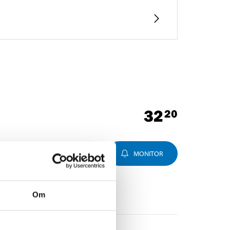
32
20
MONITOR
Om