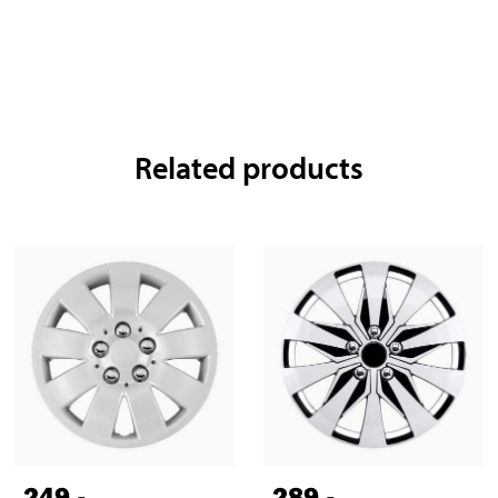
Related products
249
,-
289
,-