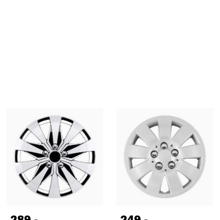
289
,-
249
,-