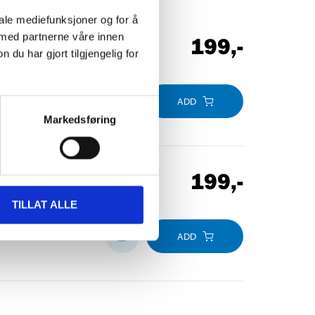
iale mediefunksjoner og for å
 med partnerne våre innen
199
,-
u har gjort tilgjengelig for
ADD
Markedsføring
199
,-
TILLAT ALLE
ADD