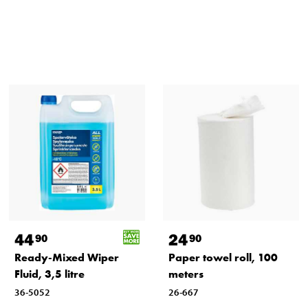
44
24
90
90
Ready-Mixed Wiper
Paper towel roll, 100
Fluid, 3,5 litre
meters
36-5052
26-667