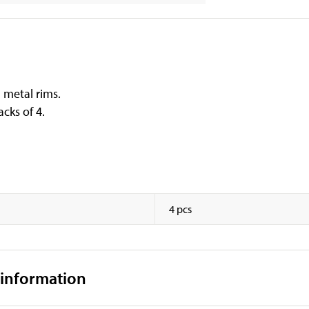
l metal rims.
cks of 4.
4 pcs
 information