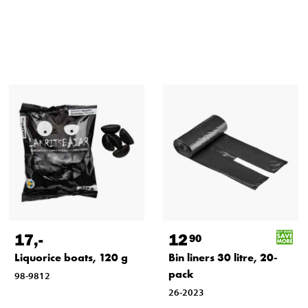
17
,-
12
90
Liquorice boats, 120 g
Bin liners 30 litre, 20-
pack
98-9812
26-2023