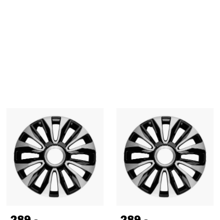
289
,-
289
,-