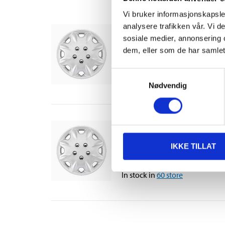
Vi bruker informasjonskapsler
analysere trafikken vår. Vi 
Hubcaps Basic, 14", 4 
sosiale medier, annonsering 
33-678
dem, eller som de har samlet
Size
:
14
"
Samtykkevalg
In stock in
63
store
Nødvendig
Hubcaps Basic, 15", 4 
33-679
IKKE TILLAT
Size
:
15
"
In stock in
60
store