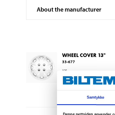
About the manufacturer
WHEEL COVER 13"
33-677
13"
Design
:
Basic
Size, wheel
:
13
Inches
Out of stock in all stores
Samtykke
Denne nettsiden anvender c