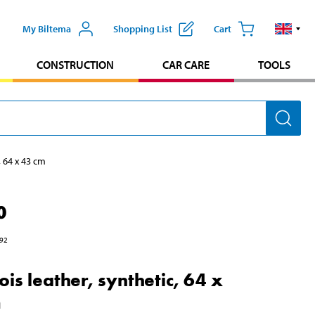
My Biltema
Shopping List
Cart
CONSTRUCTION
CAR CARE
TOOLS
, 64 x 43 cm
0
92
is leather, synthetic, 64 x
m