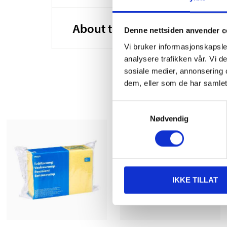
About the manufacturer
Denne nettsiden anvender c
Vi bruker informasjonskapsler
analysere trafikken vår. Vi 
sosiale medier, annonsering 
dem, eller som de har samlet
Samtykkevalg
Nødvendig
IKKE TILLAT