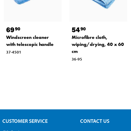
69
54
90
90
Windscreen cleaner
Microfibre cloth,
with telescopic handle
wiping/drying, 40 x 60
cm
37-4501
36-95
CUSTOMER SERVICE
CONTACT US