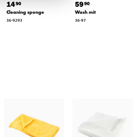
14
59
90
90
Cleaning sponge
Wash mit
36-9293
36-97