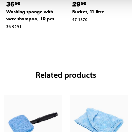
36
29
90
90
Washing sponge with
Bucket, 11 litre
wax shampoo, 10 pcs
47-1370
36-9291
Related products