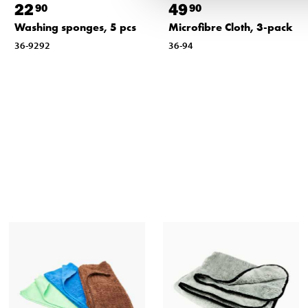
22
49
90
90
Washing sponges, 5 pcs
Microfibre Cloth, 3-pack
36-9292
36-94