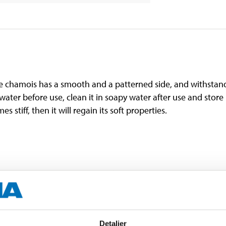
he chamois has a smooth and a patterned side, and withstand
ater before use, clean it in soapy water after use and store 
 stiff, then it will regain its soft properties.
640 mm
430 mm
Detaljer