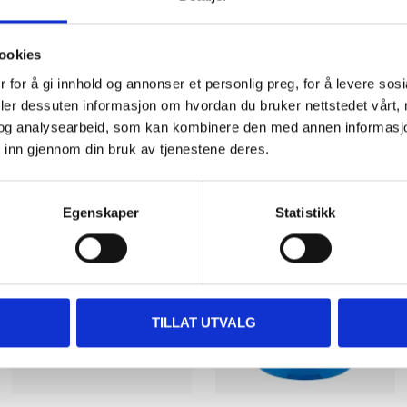
ookies
 for å gi innhold og annonser et personlig preg, for å levere sos
deler dessuten informasjon om hvordan du bruker nettstedet vårt,
og analysearbeid, som kan kombinere den med annen informasjon d
Other customers also bought
 inn gjennom din bruk av tjenestene deres.
Egenskaper
Statistikk
TILLAT UTVALG