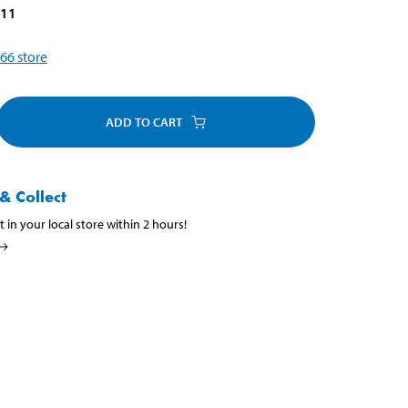
811
66
store
ADD TO CART
& Collect
t in your local store within 2 hours!