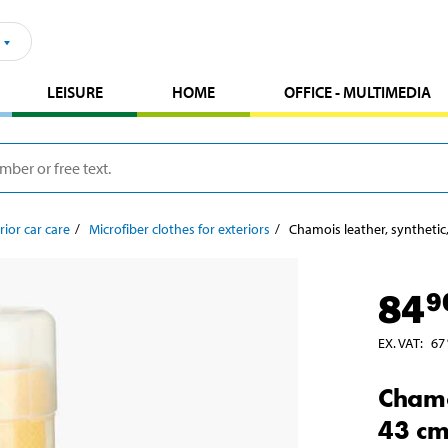
LEISURE
HOME
OFFICE - MULTIMEDIA
rior car care
Microfiber clothes for exteriors
Chamois leather, synthetic
84
9
EX. VAT
:
67
Chamo
43 c