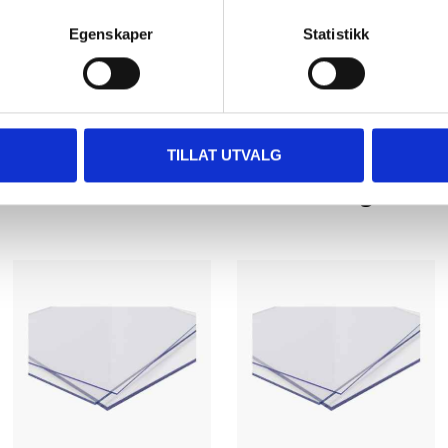
Egenskaper
Statistikk
TILLAT UTVALG
Other customers also bought