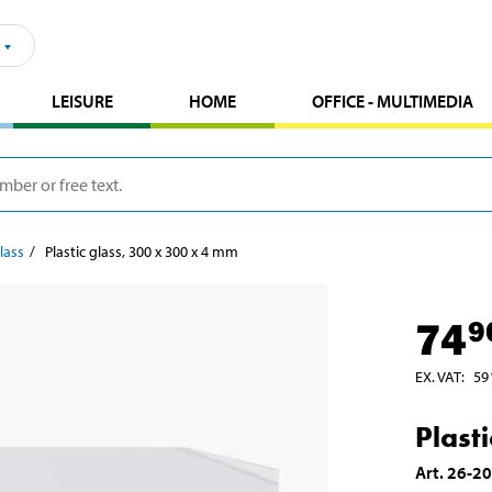
LEISURE
HOME
OFFICE - MULTIMEDIA
glass
Plastic glass, 300 x 300 x 4 mm
74
9
EX. VAT
:
59
Plast
Art
.
26-2