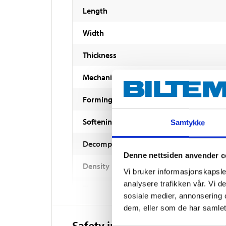
Length
Width
Thickness
Mechanical properties
Forming temperature
Softening point
Samtykke
Decomposition temperature
Denne nettsiden anvender c
Density
Vi bruker informasjonskapsler
analysere trafikken vår. Vi 
Fire resistance
sosiale medier, annonsering 
dem, eller som de har samlet
Safety instructions and other