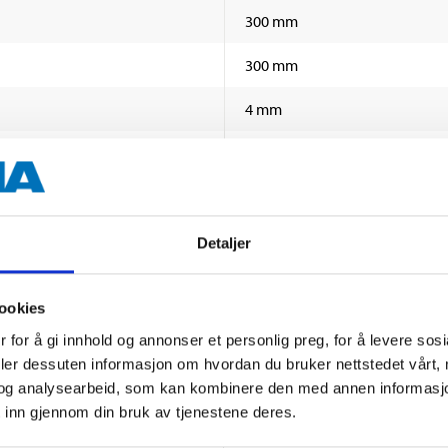
300 mm
300 mm
4 mm
165–190 °C
106 °C
Detaljer
270 °C
ookies
1,08 g/cm³
SHOW ALL
 for å gi innhold og annonser et personlig preg, for å levere sos
deler dessuten informasjon om hvordan du bruker nettstedet vårt,
B-s1, d0 (EN 13501-1)
og analysearbeid, som kan kombinere den med annen informasjon d
 inn gjennom din bruk av tjenestene deres.
 information