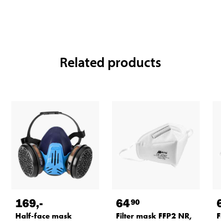
Related products
169
,-
64
90
Half-face mask
Filter mask FFP2 NR,
F