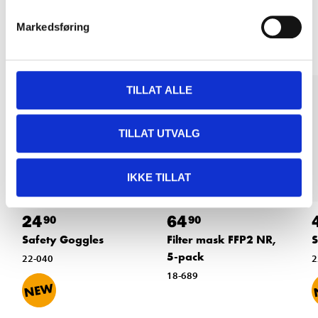
Other customers also bought
Markedsføring
TILLAT ALLE
TILLAT UTVALG
IKKE TILLAT
24
64
90
90
S
Safety Goggles
Filter mask FFP2 NR,
5-pack
2
22-040
18-689