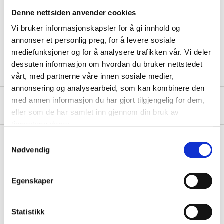
Denne nettsiden anvender cookies
Technical specifications
Vi bruker informasjonskapsler for å gi innhold og
annonser et personlig preg, for å levere sosiale
Filter class
FFP3
mediefunksjoner og for å analysere trafikken vår. Vi deler
dessuten informasjon om hvordan du bruker nettstedet
vårt, med partnerne våre innen sosiale medier,
annonsering og analysearbeid, som kan kombinere den
med annen informasjon du har gjort tilgjengelig for dem,
About the manufacturer
eller som de har samlet inn gjennom din bruk av
tjenestene deres.
Samtykkevalg
Nødvendig
Pay & Collect
Pay & Collect in your local store within 2 hours!
Egenskaper
READ MORE
Statistikk