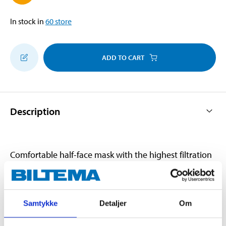
In stock in
60
store
ADD TO CART
Description
Comfortable half-face mask with the highest filtration
class. Disposable. With exhalation valve and high-
performance filter material. Protects against dust,
smoke and fumes. Dual elastic straps. Pliable nose clip.
Samtykke
Detaljer
Om
Conforms to EN 149:2001+A1:2009.