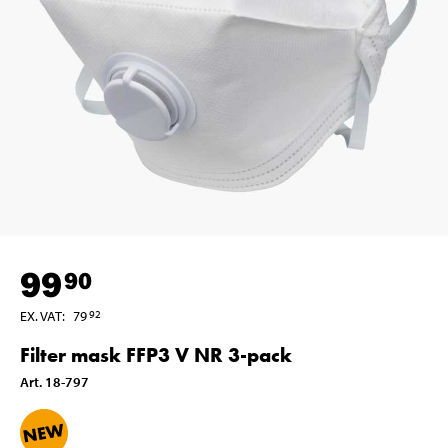
99
90
EX. VAT
:
79
92
Filter mask FFP3 V NR 3-pack
Art
.
18-797