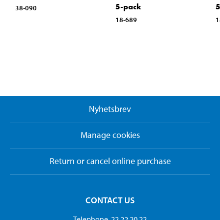
5-pack
5
38-090
18-689
1
Nyhetsbrev
Manage cookies
Return or cancel online purchase
CONTACT US
Telephone. 22 22 20 22