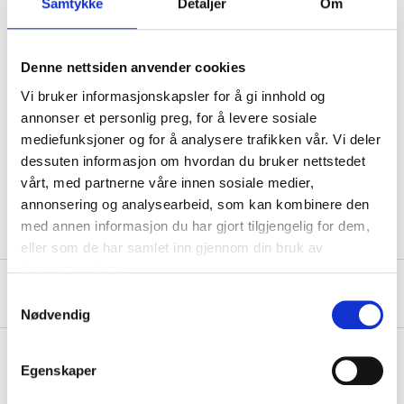
Samtykke
Detaljer
Om
Technical specifications
Denne nettsiden anvender cookies
Diameter
19,5 cm
Vi bruker informasjonskapsler for å gi innhold og
Height
37,5 cm
annonser et personlig preg, for å levere sosiale
Volume
11,4 l (inner pot 5 l)
mediefunksjoner og for å analysere trafikken vår. Vi deler
Material
PP plastic
dessuten informasjon om hvordan du bruker nettstedet
vårt, med partnerne våre innen sosiale medier,
Colour
Heather grey
annonsering og analysearbeid, som kan kombinere den
med annen informasjon du har gjort tilgjengelig for dem,
eller som de har samlet inn gjennom din bruk av
tjenestene deres.
About the manufacturer
Samtykkevalg
Nødvendig
Egenskaper
Pay & Collect