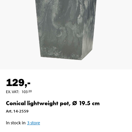
129
,-
EX. VAT
:
103
20
Conical lightweight pot, Ø 19.5 cm
Art
.
14-2559
In stock in
3
store