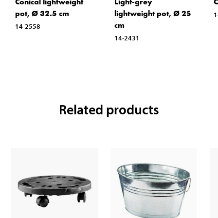
Conical lightweight
Light-grey
C
pot, Ø 32.5 cm
lightweight pot, Ø 25
1
cm
14-2558
14-2431
Related products