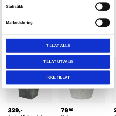
Statistikk
Pay & Collect in your local store within 2 hours!
READ MORE
Markedsføring
Other customers also bought
TILLAT ALLE
TILLAT UTVALG
IKKE TILLAT
329
,-
79
90