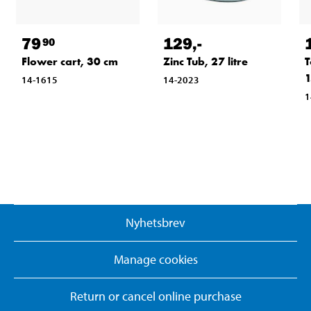
79
129
,-
90
Flower cart, 30 cm
Zinc Tub, 27 litre
T
1
14-1615
14-2023
1
Nyhetsbrev
Manage cookies
Return or cancel online purchase