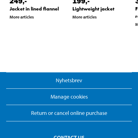
249
,-
199
,-
Jacket in lined flannel
Lightweight jacket
F
r
More articles
More articles
M
Nyhetsbrev
Manage cookies
Return or cancel online purchase
CONTACT US