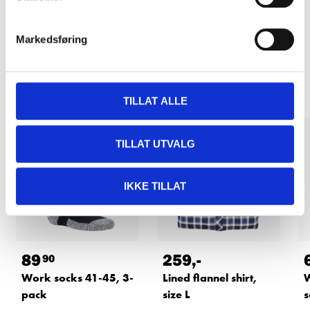
READ MORE
Markedsføring
Other customers also bought
TILLAT ALLE
TILLAT UTVALG
IKKE TILLAT
89
259
,-
90
Work socks 41-45, 3-
Lined flannel shirt,
W
pack
size L
s