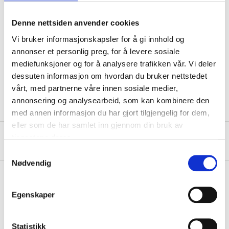
Denne nettsiden anvender cookies
Technical specifications
Vi bruker informasjonskapsler for å gi innhold og
annonser et personlig preg, for å levere sosiale
mediefunksjoner og for å analysere trafikken vår. Vi deler
Colour
grey
dessuten informasjon om hvordan du bruker nettstedet
Size
large (men’s)
vårt, med partnerne våre innen sosiale medier,
annonsering og analysearbeid, som kan kombinere den
med annen informasjon du har gjort tilgjengelig for dem,
eller som de har samlet inn gjennom din bruk av
tjenestene deres.
About the manufacturer
Samtykkevalg
Nødvendig
Egenskaper
Pay & Collect
Pay & Collect in your local store within 2 hours!
Statistikk