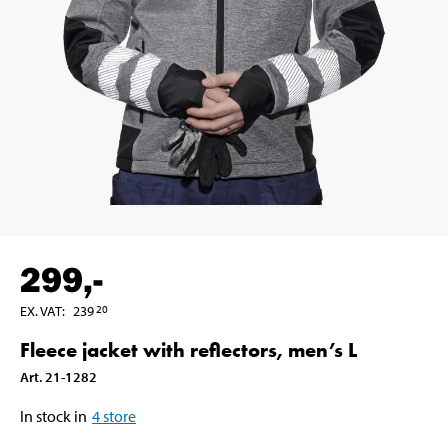
299
,-
EX. VAT
:
239
20
Fleece jacket with reflectors, men’s L
Art
.
21-1282
In stock in
4
store