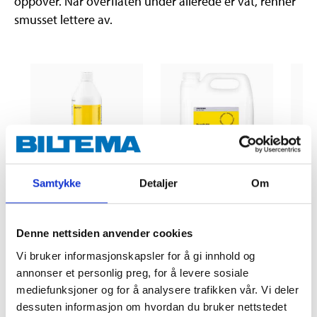
oppover. Når overflaten under allerede er våt, renner
smusset lettere av.
Samtykke
Detaljer
Om
54
119
,-
32
90
Façade cleaner, 1 l
Façade cleaner, 4 l
Pain
Denne nettsiden anvender cookies
36-7202
36-7203
36-
Vi bruker informasjonskapsler for å gi innhold og
annonser et personlig preg, for å levere sosiale
mediefunksjoner og for å analysere trafikken vår. Vi deler
dessuten informasjon om hvordan du bruker nettstedet