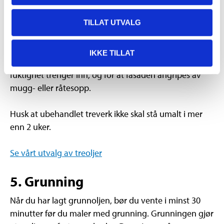
spikerslag.
TILLAT UTVALG
Litt ekstra omsorg til vindskier og vinduskarmer. Påfør
grunningsolje på disse utsatte overflatene. Ved å
IKKE TILLAT
forbehandle fasaden reduserer du risikoen for at
fuktighet trenger inn, og for at fasaden angripes av
mugg- eller råtesopp.
Husk at ubehandlet treverk ikke skal stå umalt i mer
enn 2 uker.
Se vårt utvalg av treoljer
5. Grunning
Når du har lagt grunnoljen, bør du vente i minst 30
minutter før du maler med grunning. Grunningen gjør