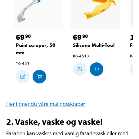
69
69
14
90
90
Paint scraper, 50
Silicone Multi-Tool
Flo
mm
86-4513
86-
16-451
Her finner du våre malingsskraper
2. Vaske, vaske og vaske!
Fasaden kan vaskes med vanlig fasadevask eller med