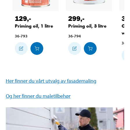
129
,-
299
,-
33
Priming oil, 1 litre
Priming oil, 3 litre
Out
whit
36-793
36-794
36-
Her finner du vårt utvalg av fasademaling
Og her finner du maletilbehør