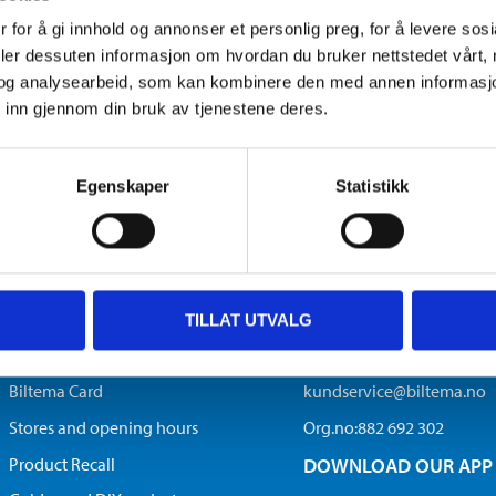
 for å gi innhold og annonser et personlig preg, for å levere sos
deler dessuten informasjon om hvordan du bruker nettstedet vårt,
n will go to the Wildlife Emergency Response Fund, which H
og analysearbeid, som kan kombinere den med annen informasjon d
fire affected areas. They have also deployed a disaster relief
 inn gjennom din bruk av tjenestene deres.
the immediate rescue work, HSI will support the rehabilitati
s.
Egenskaper
Statistikk
CUSTOMER SERVICE
CONTACT US
TILLAT UTVALG
Gift Card
22 22 20 22
Biltema Card
kundservice@biltema.no
Stores and opening hours
Org.no:882 692 302
Product Recall
DOWNLOAD OUR APP