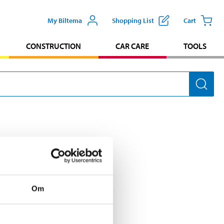
My Biltema
Shopping List
Cart
CONSTRUCTION
CAR CARE
TOOLS
to emergency
n organization that, since
Om
s disaster.