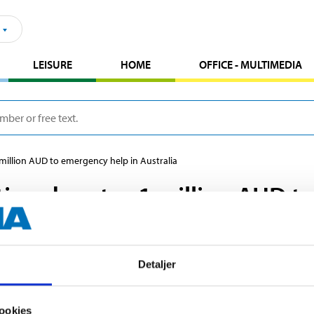
LEISURE
HOME
OFFICE - MULTIMEDIA
million AUD to emergency help in Australia
ion donates 1 million AUD 
ted 1 million AUD to Humane Society International, a
Detaljer
cessfully have fought to protect the wildlife during thi
ookies