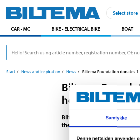
Select store
CAR - MC
BIKE - ELECTRICAL BIKE
BOAT
Start
News and inspiration
News
Biltema Foundation donates 1 
Biltema Foundat
help in Australia
Biltema Foundation have dona
Samtykke
the start of the bushfires, suc
Denne nettsiden anvender c