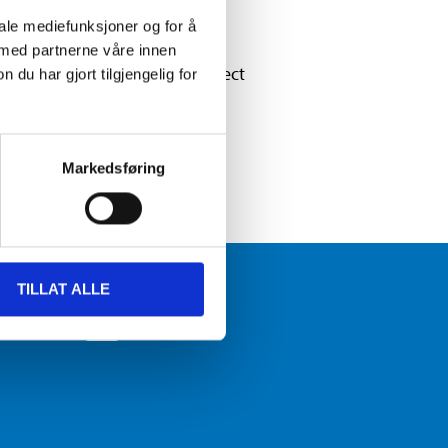
iale mediefunksjoner og for å
 med partnerne våre innen
SI have set up to provide direct
u har gjort tilgjengelig for
 team to Kangaroo Island to help
on and recovery of bushfire
Markedsføring
FOLLOW BILTEMA
TILLAT ALLE