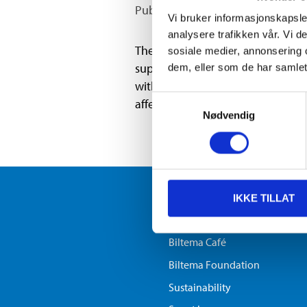
Published 2020.01.14
Vi bruker informasjonskapsler
analysere trafikken vår. Vi 
The money from Biltema Foundatio
sosiale medier, annonsering 
support to wildlife carers in the 
dem, eller som de har samlet
with animal survivors. Following 
Samtykkevalg
affected wildlife and their habitat
Nødvendig
ABOUT BILTEMA
IKKE TILLAT
Newsletter
Biltema Café
Biltema Foundation
Sustainability