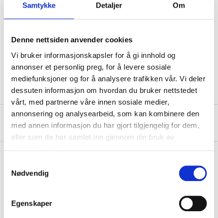
USB
2.0
Samtykke
Detaljer
Om
Transfer speed
480 Mbps
Voltage
20 V
Denne nettsiden anvender cookies
Current strength
3 A
Vi bruker informasjonskapsler for å gi innhold og
annonser et personlig preg, for å levere sosiale
Cable length
1 m
mediefunksjoner og for å analysere trafikken vår. Vi deler
dessuten informasjon om hvordan du bruker nettstedet
vårt, med partnerne våre innen sosiale medier,
annonsering og analysearbeid, som kan kombinere den
About the manufacturer
med annen informasjon du har gjort tilgjengelig for dem,
eller som de har samlet inn gjennom din bruk av
tjenestene deres.
Samtykkevalg
Nødvendig
Pay & Collect
Pay & Collect in your local store within 2 hours!
Egenskaper
READ MORE