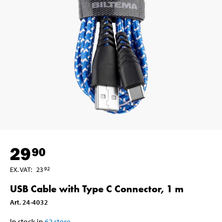
29
90
EX. VAT
:
23
92
USB Cable with Type C Connector, 1 m
Art
.
24-4032
In stock in
62
store