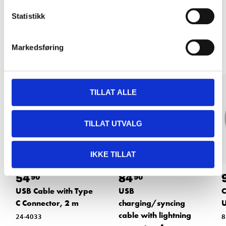
Statistikk
Other customers also bought
Markedsføring
TILLAT ALLE
TILLAT UTVALG
IKKE TILLAT
54
84
90
90
USB Cable with Type
USB
C
C Connector, 2 m
charging/syncing
U
cable with lightning
24-4033
8