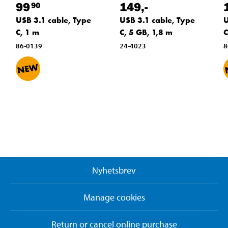
99
149
,-
90
USB 3.1 cable, Type
U
USB 3.1 cable, Type
C, 1 m
C
C, 5 GB, 1,8 m
86-0139
8
24-4023
Nyhetsbrev
Manage cookies
Return or cancel online purchase