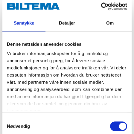
ADD TO CART
Samtykke
Detaljer
Om
Description
Denne nettsiden anvender cookies
Vi bruker informasjonskapsler for å gi innhold og
annonser et personlig preg, for å levere sosiale
mediefunksjoner og for å analysere trafikken vår. Vi deler
Nice quality saddle for children and juniors.
dessuten informasjon om hvordan du bruker nettstedet
vårt, med partnerne våre innen sosiale medier,
annonsering og analysearbeid, som kan kombinere den
Technical specifications
med annen informasjon du har gjort tilgjengelig for dem,
eller som de har samlet inn gjennom din bruk av
tjenestene deres.
Length
205 mm
Samtykkevalg
Width
140 mm
Nødvendig
Colour
Black/grey