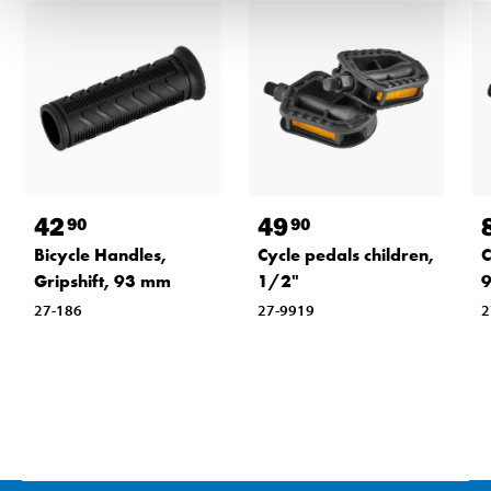
42
49
90
90
Bicycle Handles,
Cycle pedals children,
C
Gripshift, 93 mm
1/2"
27-186
27-9919
2