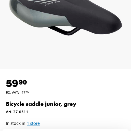
59
90
EX. VAT
:
47
92
Bicycle saddle junior, grey
Art
.
27-0511
In stock in
1
store