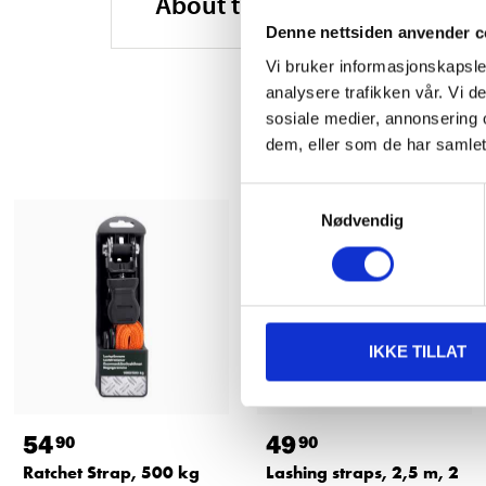
About the manufacturer
Denne nettsiden anvender c
Vi bruker informasjonskapsler
analysere trafikken vår. Vi 
sosiale medier, annonsering 
dem, eller som de har samlet
Samtykkevalg
Nødvendig
IKKE TILLAT
54
49
90
90
Ratchet Strap, 500 kg
Lashing straps, 2,5 m, 2