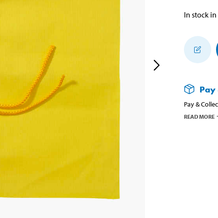
In stock in
Pay 
Pay & Collec
READ MORE