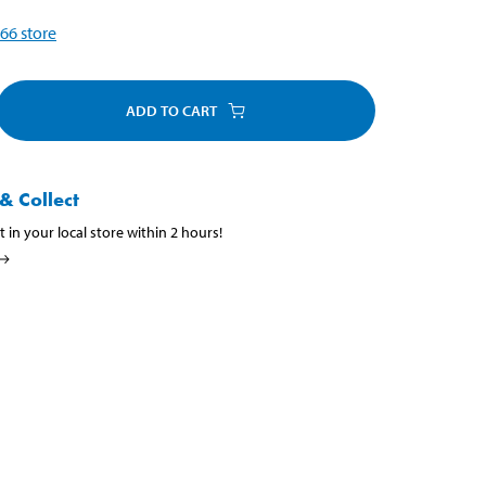
66
store
ADD TO CART
& Collect
t in your local store within 2 hours!