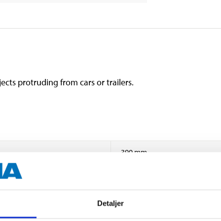
ects protruding from cars or trailers.
390 mm
420 mm
Detaljer