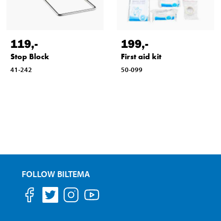
119
,-
199
,-
Stop Block
First aid kit
41-242
50-099
FOLLOW BILTEMA