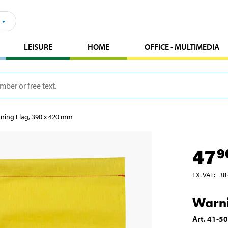
LEISURE
HOME
OFFICE - MULTIMEDIA
ning Flag, 390 x 420 mm
47
9
EX. VAT
:
38
Warni
Art
.
41-5