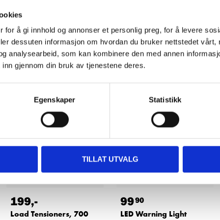
ookies
 for å gi innhold og annonser et personlig preg, for å levere sos
deler dessuten informasjon om hvordan du bruker nettstedet vårt,
Other customers also bought
og analysearbeid, som kan kombinere den med annen informasjon d
 inn gjennom din bruk av tjenestene deres.
Egenskaper
Statistikk
TILLAT UTVALG
199
,-
99
90
Load Tensioners, 700
LED Warning Light