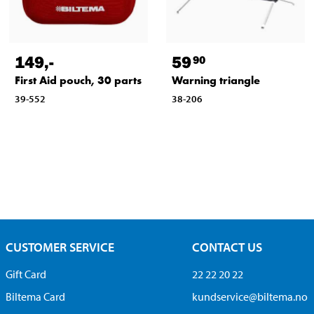
149
,-
59
90
First Aid pouch, 30 parts
Warning triangle
39-552
38-206
CUSTOMER SERVICE
CONTACT US
Gift Card
22 22 20 22
Biltema Card
kundservice@biltema.no