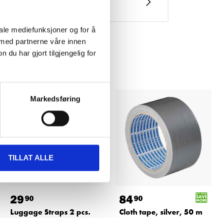
iale mediefunksjoner og for å
 med partnerne våre innen
u har gjort tilgjengelig for
Markedsføring
TILLAT ALLE
29
84
90
90
Luggage Straps 2 pcs.
Cloth tape, silver, 50 m