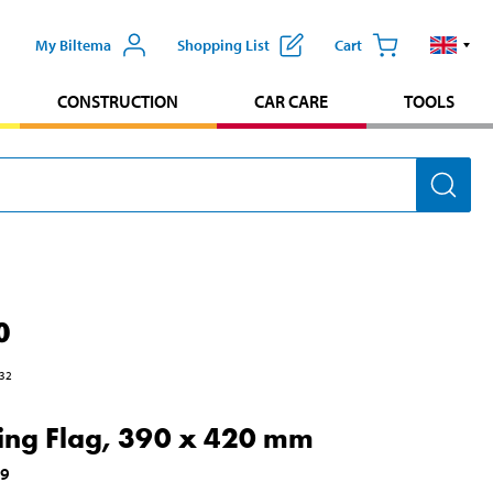
My Biltema
Shopping List
Cart
CONSTRUCTION
CAR CARE
TOOLS
0
32
ng Flag, 390 x 420 mm
09