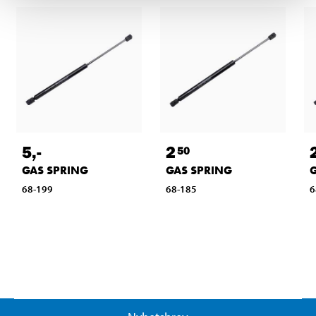
5
,-
2
50
GAS SPRING
GAS SPRING
68-199
68-185
6