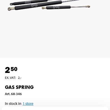
2
50
EX. VAT
:
2
,-
GAS SPRING
Art
.
68-346
In stock in
1
store