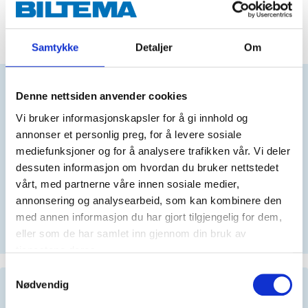
ADD TO CART
Samtykke
Detaljer
Om
Denne nettsiden anvender cookies
Does this product fit your vehicle?
Vi bruker informasjonskapsler for å gi innhold og
annonser et personlig preg, for å levere sosiale
N
mediefunksjoner og for å analysere trafikken vår. Vi deler
dessuten informasjon om hvordan du bruker nettstedet
vårt, med partnerne våre innen sosiale medier,
annonsering og analysearbeid, som kan kombinere den
No registration number?
med annen informasjon du har gjort tilgjengelig for dem,
SELECT CAR MANUALLY
eller som de har samlet inn gjennom din bruk av
tjenestene deres.
Samtykkevalg
Nødvendig
Important information when searching for spare
parts by reg. number and service recommendations.