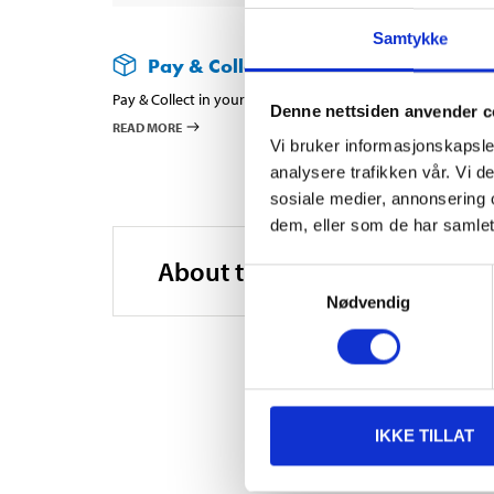
Samtykke
Pay & Collect
Pay & Collect in your local store within 2 hours!
Denne nettsiden anvender c
READ MORE
Vi bruker informasjonskapsler
analysere trafikken vår. Vi 
sosiale medier, annonsering 
dem, eller som de har samlet
About the manufacturer
Samtykkevalg
Nødvendig
IKKE TILLAT