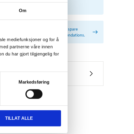
SELECT CAR MANUALLY
Om
rtant information when searching for spare
s by reg. number and service recommendations.
iale mediefunksjoner og for å
 med partnerne våre innen
u har gjort tilgjengelig for
Markedsføring
TILLAT ALLE