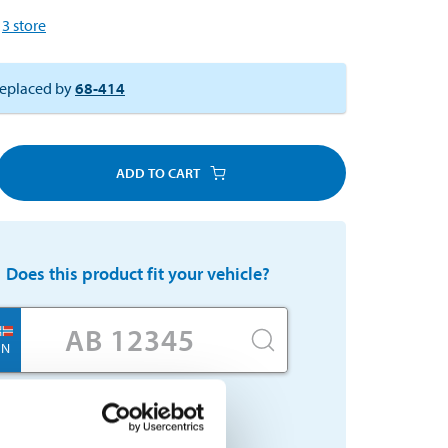
3
store
eplaced by
68-414
ADD TO CART
Does this product fit your vehicle?
N
No registration number?