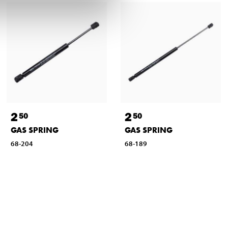
2
2
50
50
GAS SPRING
GAS SPRING
68-204
68-189