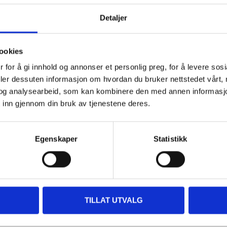
Detaljer
Impo
ookies
part
 for å gi innhold og annonser et personlig preg, for å levere sos
deler dessuten informasjon om hvordan du bruker nettstedet vårt,
og analysearbeid, som kan kombinere den med annen informasjon d
 inn gjennom din bruk av tjenestene deres.
Egenskaper
Statistikk
Related products
TILLAT UTVALG