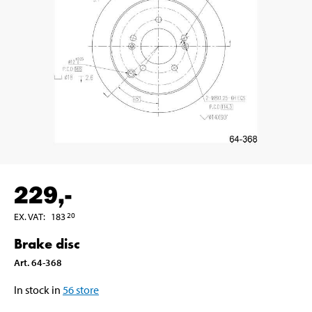
229
,-
EX. VAT
:
183
20
Brake disc
Art
.
64-368
In stock in
56
store