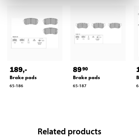
189
,-
89
90
Brake pads
Brake pads
B
65-186
65-187
6
Related products