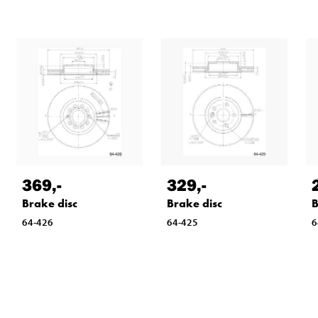
369
,-
329
,-
Brake disc
Brake disc
B
64-426
64-425
6