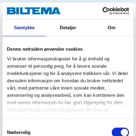
Samtykke
Detaljer
Om
Description
Denne nettsiden anvender cookies
Vi bruker informasjonskapsler for å gi innhold og
Technical specifications
annonser et personlig preg, for å levere sosiale
mediefunksjoner og for å analysere trafikken vår. Vi deler
Brake disc
Solid
dessuten informasjon om hvordan du bruker nettstedet
Diameter
284 mm
vårt, med partnerne våre innen sosiale medier,
annonsering og analysearbeid, som kan kombinere den
Thickness
10 mm
med annen informasjon du har gjort tilgjengelig for dem,
Min. thickness
8,4 mm
eller som de har samlet inn gjennom din bruk av
tjenestene deres.
Height
61 mm
Samtykkevalg
Centring diameter
76 mm
Nødvendig