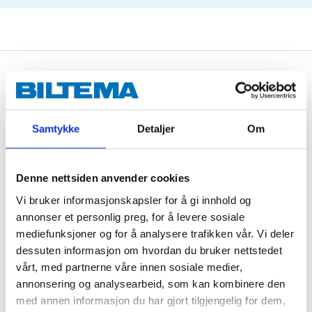
Description
Samtykke
Detaljer
Om
Asbestos free brake pads for 2 wheels.
Denne nettsiden anvender cookies
OE: 3345670, X3511007
Vi bruker informasjonskapsler for å gi innhold og
annonser et personlig preg, for å levere sosiale
mediefunksjoner og for å analysere trafikken vår. Vi deler
Technical specifications
dessuten informasjon om hvordan du bruker nettstedet
vårt, med partnerne våre innen sosiale medier,
annonsering og analysearbeid, som kan kombinere den
Width
130,0 mm
med annen informasjon du har gjort tilgjengelig for dem,
Height
72,8 mm