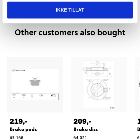
READ MORE
IKKE TILLAT
Other customers also bought
219
,-
209
,-
Brake pads
Brake disc
B
65-168
64-021
6