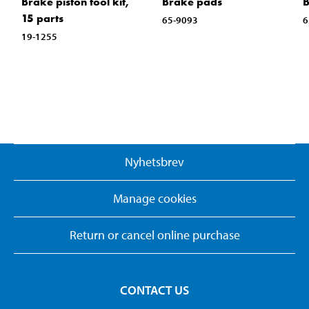
Brake piston tool kit,
Brake pads
B
15 parts
65-9093
6
19-1255
Nyhetsbrev
Manage cookies
Return or cancel online purchase
CONTACT US