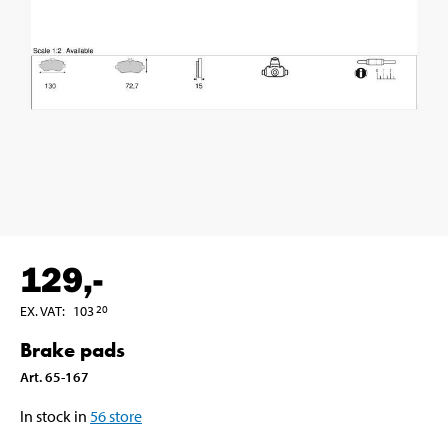
129
,-
EX. VAT
:
103
20
Brake pads
Art
.
65-167
In stock in
56
store