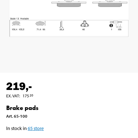
219
,-
EX. VAT
:
175
20
Brake pads
Art
.
65-100
In stock in
65
store