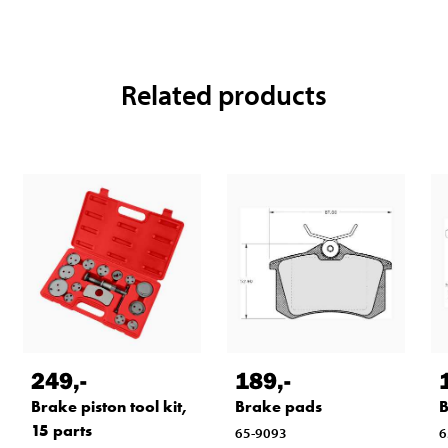
Related products
249
,-
189
,-
Brake piston tool kit,
Brake pads
B
15 parts
65-9093
6