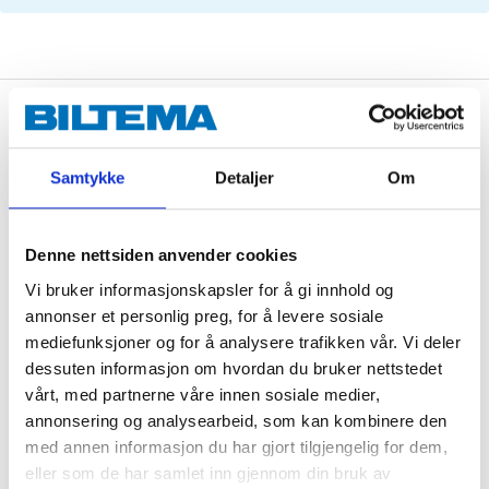
Description
Samtykke
Detaljer
Om
Asbestos free brake pads for 2 wheels.
Denne nettsiden anvender cookies
Vi bruker informasjonskapsler for å gi innhold og
Technical specifications
annonser et personlig preg, for å levere sosiale
mediefunksjoner og for å analysere trafikken vår. Vi deler
Width
156,4 / 155,2 mm
dessuten informasjon om hvordan du bruker nettstedet
vårt, med partnerne våre innen sosiale medier,
Height
71,5 / 66,2 mm
annonsering og analysearbeid, som kan kombinere den
Thickness
20 mm
med annen informasjon du har gjort tilgjengelig for dem,
eller som de har samlet inn gjennom din bruk av
Wear warners
1 pcs