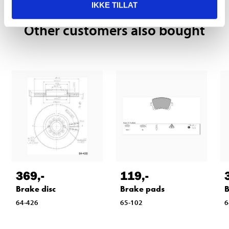
IKKE TILLAT
Other customers also bought
369
,-
119
,-
Brake disc
Brake pads
B
64-426
65-102
6