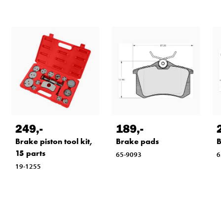
249
,-
189
,-
Brake piston tool kit,
Brake pads
B
15 parts
65-9093
6
19-1255