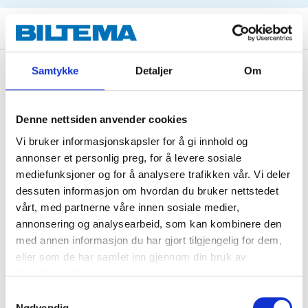
Samtykke
Detaljer
Om
Description
Denne nettsiden anvender cookies
Asbestos free brake pads for 2 wheels.
Vi bruker informasjonskapsler for å gi innhold og
annonser et personlig preg, for å levere sosiale
mediefunksjoner og for å analysere trafikken vår. Vi deler
Technical specifications
dessuten informasjon om hvordan du bruker nettstedet
vårt, med partnerne våre innen sosiale medier,
annonsering og analysearbeid, som kan kombinere den
Width
164,8 mm
med annen informasjon du har gjort tilgjengelig for dem,
Height
66,8 mm
eller som de har samlet inn gjennom din bruk av
tjenestene deres.
Thickness
18,8 mm
Samtykkevalg
Brake
BOSCH
Nødvendig