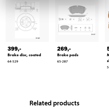
399
,-
269
,-
Brake disc, coated
Brake pads
M
s
64-529
65-287
5
Related products