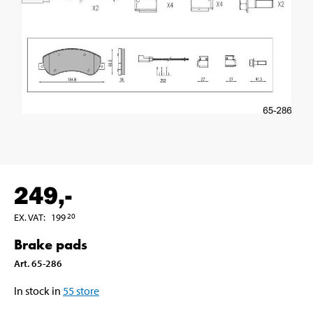
249
,-
EX. VAT
:
199
20
Brake pads
Art
.
65-286
In stock in
55
store