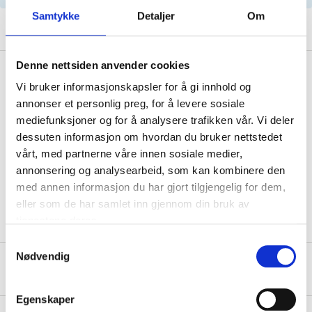
Samtykke
Detaljer
Om
Denne nettsiden anvender cookies
Safety instructions and other information
Vi bruker informasjonskapsler for å gi innhold og
annonser et personlig preg, for å levere sosiale
mediefunksjoner og for å analysere trafikken vår. Vi deler
Manual.pdf
dessuten informasjon om hvordan du bruker nettstedet
vårt, med partnerne våre innen sosiale medier,
Art
.
65-110
annonsering og analysearbeid, som kan kombinere den
med annen informasjon du har gjort tilgjengelig for dem,
eller som de har samlet inn gjennom din bruk av
tjenestene deres.
Samtykkevalg
Nødvendig
About the manufacturer
Egenskaper