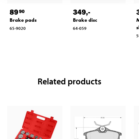
89
349
,-
90
Brake pads
Brake disc
M
s
65-9020
64-059
5
Related products