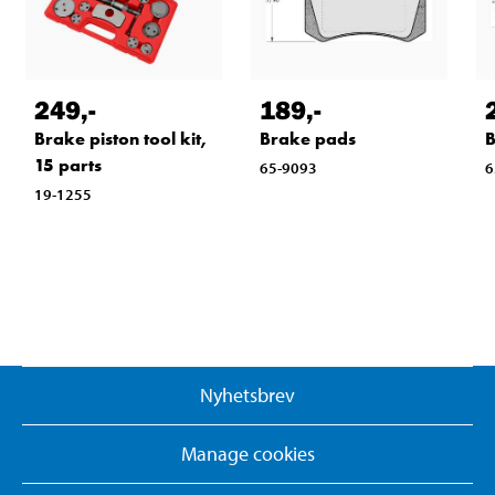
249
,-
189
,-
Brake piston tool kit,
Brake pads
B
15 parts
65-9093
6
19-1255
Nyhetsbrev
Manage cookies