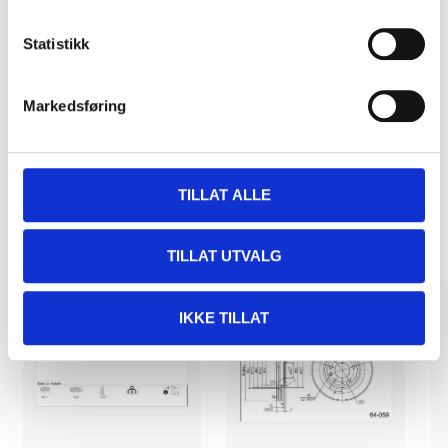
Statistikk
Pay & Collect
Pay & Collect in your local store within 2 hours!
Markedsføring
READ MORE
Other customers also bought
TILLAT ALLE
TILLAT UTVALG
IKKE TILLAT