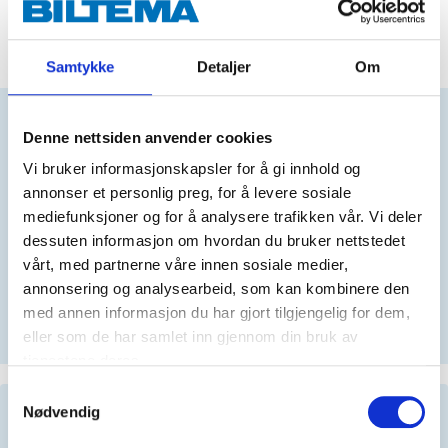
ADD TO CART
Samtykke
Detaljer
Om
Does this product fit your vehicle?
Denne nettsiden anvender cookies
Vi bruker informasjonskapsler for å gi innhold og
annonser et personlig preg, for å levere sosiale
N
mediefunksjoner og for å analysere trafikken vår. Vi deler
dessuten informasjon om hvordan du bruker nettstedet
vårt, med partnerne våre innen sosiale medier,
annonsering og analysearbeid, som kan kombinere den
No registration number?
med annen informasjon du har gjort tilgjengelig for dem,
SELECT CAR MANUALLY
eller som de har samlet inn gjennom din bruk av
tjenestene deres.
Samtykkevalg
Important information when searching for spare
Nødvendig
parts by reg. number and service recommendations.