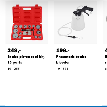
249
,-
199
,-
Brake piston tool kit,
Pneumatic brake
B
15 parts
bleeder
r
19-1255
19-1531
6