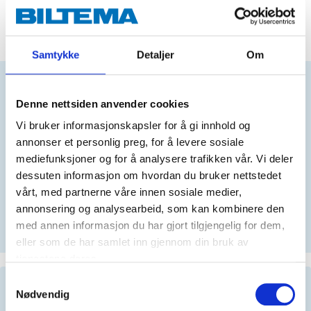
ADD TO CART
Samtykke
Detaljer
Om
Does this product fit your vehicle?
Denne nettsiden anvender cookies
Vi bruker informasjonskapsler for å gi innhold og
annonser et personlig preg, for å levere sosiale
N
mediefunksjoner og for å analysere trafikken vår. Vi deler
dessuten informasjon om hvordan du bruker nettstedet
vårt, med partnerne våre innen sosiale medier,
No registration number?
annonsering og analysearbeid, som kan kombinere den
SELECT CAR MANUALLY
med annen informasjon du har gjort tilgjengelig for dem,
eller som de har samlet inn gjennom din bruk av
tjenestene deres.
Samtykkevalg
Important information when searching for spare
Nødvendig
parts by reg. number and service recommendations.