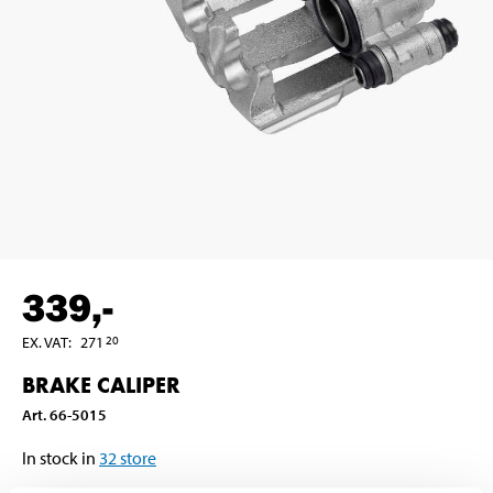
339
,-
EX. VAT
:
271
20
BRAKE CALIPER
Art
.
66-5015
In stock in
32
store