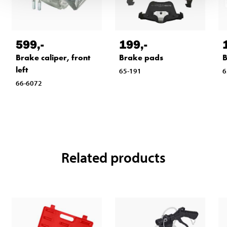
599
,-
199
,-
Brake caliper, front
Brake pads
B
left
65-191
6
66-6072
Related products