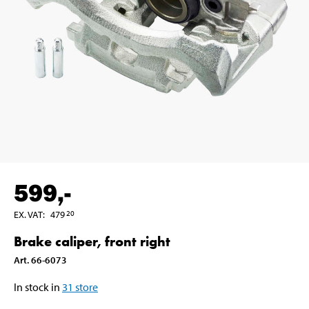
599
,-
EX. VAT
:
479
20
Brake caliper, front right
Art
.
66-6073
In stock in
31
store