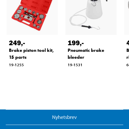
249
,-
199
,-
Brake piston tool kit,
Pneumatic brake
B
15 parts
bleeder
r
19-1255
19-1531
6
Nyhetsbrev