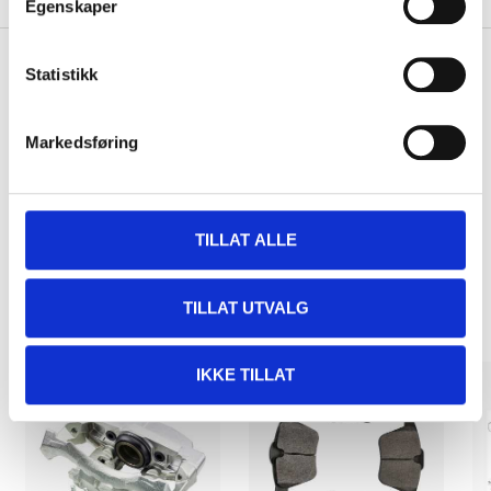
Egenskaper
Statistikk
Pay & Collect
Markedsføring
Pay & Collect in your local store within 2 hours!
READ MORE
TILLAT ALLE
Other customers also bought
TILLAT UTVALG
IKKE TILLAT