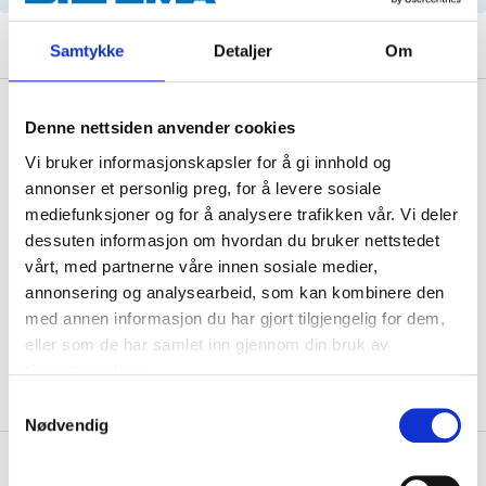
Samtykke
Detaljer
Om
Description
Denne nettsiden anvender cookies
Vi bruker informasjonskapsler for å gi innhold og
annonser et personlig preg, for å levere sosiale
Technical specifications
mediefunksjoner og for å analysere trafikken vår. Vi deler
dessuten informasjon om hvordan du bruker nettstedet
vårt, med partnerne våre innen sosiale medier,
Bore size
60 mm
annonsering og analysearbeid, som kan kombinere den
Thickness
28 mm (brake disc)
med annen informasjon du har gjort tilgjengelig for dem,
eller som de har samlet inn gjennom din bruk av
Diameter
336 mm (brake disc)
tjenestene deres.
Samtykkevalg
Nødvendig
About the manufacturer