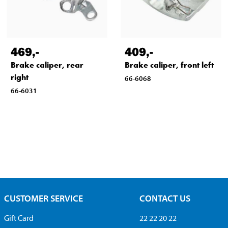
469
,-
409
,-
Brake caliper, rear
Brake caliper, front left
right
66-6068
66-6031
CUSTOMER SERVICE
CONTACT US
Gift Card
22 22 20 22