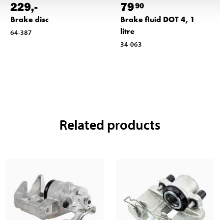
229
,-
79
90
Brake disc
Brake fluid DOT 4, 1
litre
64-387
34-063
Related products