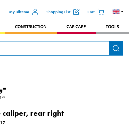
My Biltema
Shopping List
Cart
CONSTRUCTION
CAR CARE
TOOLS
,-
9
20
 caliper, rear right
017