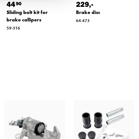
44
229
,-
90
Sliding bolt kit for
Brake disc
brake callipers
64-473
59-316