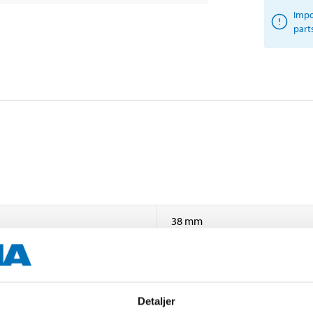
Impo
part
38 mm
11 mm
265 mm
Detaljer