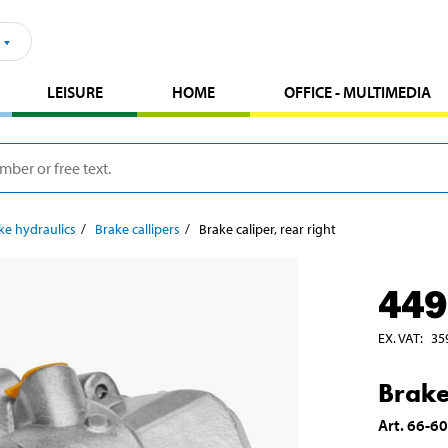
LEISURE
HOME
OFFICE - MULTIMEDIA
ke hydraulics
Brake callipers
Brake caliper, rear right
449
EX. VAT
:
35
Brake
Art
.
66-6