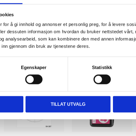
ookies
 for å gi innhold og annonser et personlig preg, for å levere sos
deler dessuten informasjon om hvordan du bruker nettstedet vårt,
og analysearbeid, som kan kombinere den med annen informasjon d
 inn gjennom din bruk av tjenestene deres.
Other customers also bought
Egenskaper
Statistikk
TILLAT UTVALG