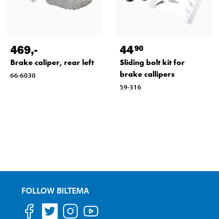
469
,-
44
90
Brake caliper, rear left
Sliding bolt kit for
brake callipers
66-6030
59-316
FOLLOW BILTEMA