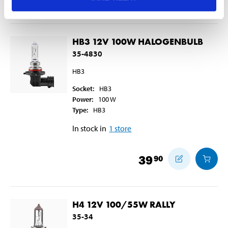
HB3 12V 100W HALOGENBULB
35-4830
HB3
Socket
:
HB3
Power
:
100
W
Type
:
HB3
In stock in
1
store
39
90
H4 12V 100/55W RALLY
35-34