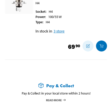
H4
Socket
:
H4
Power
:
100/55
W
Type
:
H4
In stock in
3
store
69
90
Pay & Collect
Pay & Collect in your local store within 2 hours!
READ MORE