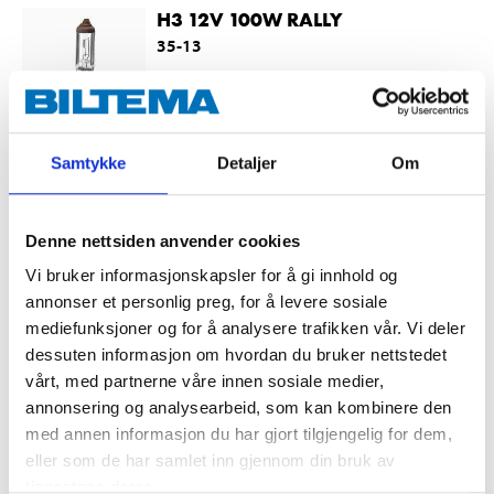
H3 12V 100W RALLY
35-13
H3
Socket
:
H3
Power
:
100
W
Samtykke
Detaljer
Om
Type
:
H3
In stock in
5
store
Denne nettsiden anvender cookies
22
90
Vi bruker informasjonskapsler for å gi innhold og
annonser et personlig preg, for å levere sosiale
mediefunksjoner og for å analysere trafikken vår. Vi deler
dessuten informasjon om hvordan du bruker nettstedet
H7 12V 100W RALLY
vårt, med partnerne våre innen sosiale medier,
35-17
annonsering og analysearbeid, som kan kombinere den
med annen informasjon du har gjort tilgjengelig for dem,
H7
eller som de har samlet inn gjennom din bruk av
Socket
:
H7
tjenestene deres.