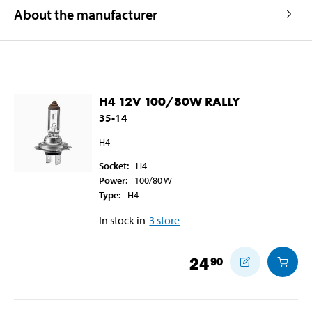
About the manufacturer
H4 12V 100/80W RALLY
35-14
H4
Socket
:
H4
Power
:
100/80
W
Type
:
H4
In stock in
3
store
24
90