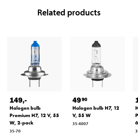
Related products
149
,-
49
90
Halogen bulb
Halogen bulb H7, 12
H
Premium H7, 12 V, 55
V, 55 W
P
W, 2-pack
6
35-4007
35-70
3