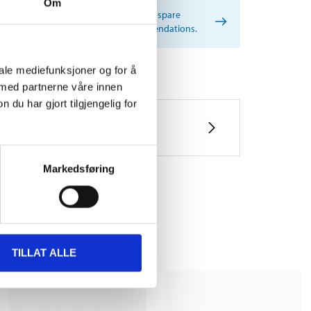
Om
rtant information when searching for spare
s by reg. number and service recommendations.
iale mediefunksjoner og for å
 med partnerne våre innen
u har gjort tilgjengelig for
Markedsføring
TILLAT ALLE