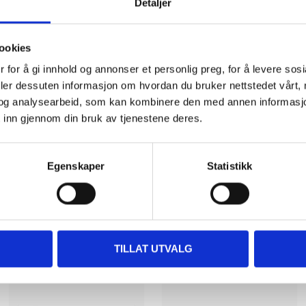
Detaljer
Impo
part
ookies
 for å gi innhold og annonser et personlig preg, for å levere sos
deler dessuten informasjon om hvordan du bruker nettstedet vårt,
og analysearbeid, som kan kombinere den med annen informasjon d
 inn gjennom din bruk av tjenestene deres.
Egenskaper
Statistikk
Related products
TILLAT UTVALG