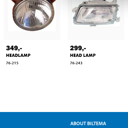
349
,-
299
,-
HEADLAMP
HEAD LAMP
76-215
76-243
ABOUT BILTEMA