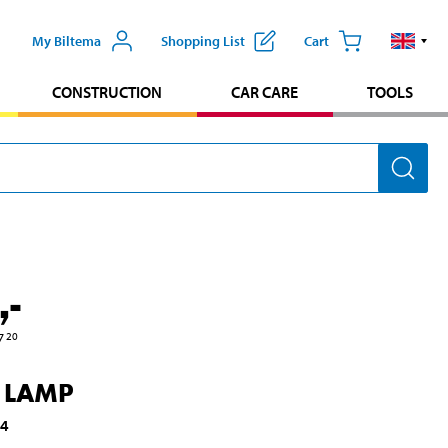
My Biltema
Shopping List
Cart
CONSTRUCTION
CAR CARE
TOOLS
,-
7
20
 LAMP
74