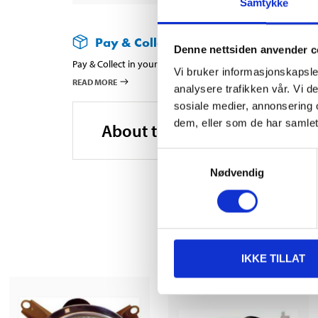
Samtykke
Pay & Collect
Denne nettsiden anvender c
Pay & Collect in your local store within 2 hours!
Vi bruker informasjonskapsler
READ MORE
analysere trafikken vår. Vi 
sosiale medier, annonsering 
dem, eller som de har samlet
About the manufacturer
Samtykkevalg
Nødvendig
IKKE TILLAT