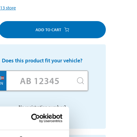
13
store
ADD TO CART
Does this product fit your vehicle?
N
No registration number?
SELECT CAR MANUALLY