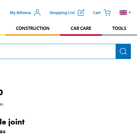
My Biltema
Shopping List
Cart
CONSTRUCTION
CAR CARE
TOOLS
0
92
e joint
084