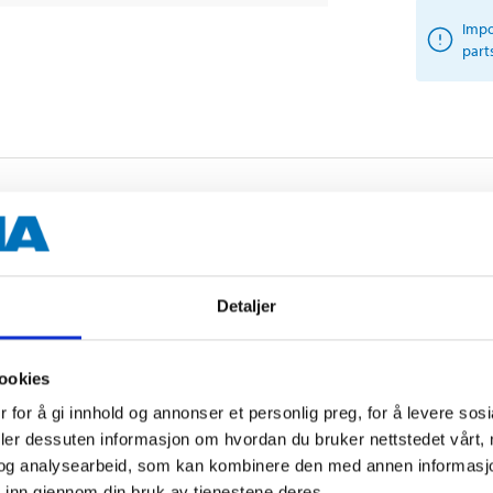
Impo
part
Detaljer
Other customers also bought
ookies
 for å gi innhold og annonser et personlig preg, for å levere sos
deler dessuten informasjon om hvordan du bruker nettstedet vårt,
og analysearbeid, som kan kombinere den med annen informasjon d
 inn gjennom din bruk av tjenestene deres.