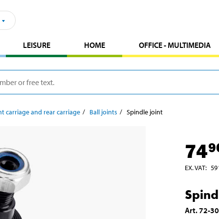
LEISURE
HOME
OFFICE - MULTIMEDIA
t carriage and rear carriage
Ball joints
Spindle joint
74
9
EX. VAT
:
59
Spindl
Art
.
72-3