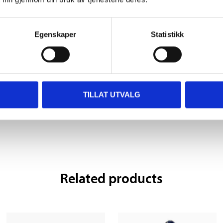
Egenskaper
Statistikk
135
,-
135
,-
Steering joint
Steering joint
TILLAT UTVALG
72-865
72-866
Related products