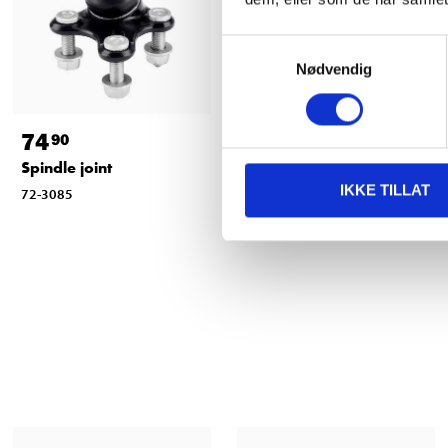
Samtykkevalg
Nødvendig
74
69
90
90
Spindle joint
Stabiliser links
IKKE TILLAT
72-3085
72-3086