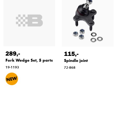
289
,-
115
,-
Fork Wedge Set, 5 parts
Spindle joint
19-1193
72-868