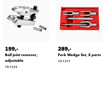
199
,-
289
,-
Ball joint remover,
Fork Wedge Set, 5 parts
adjustable
19-1317
19-1233