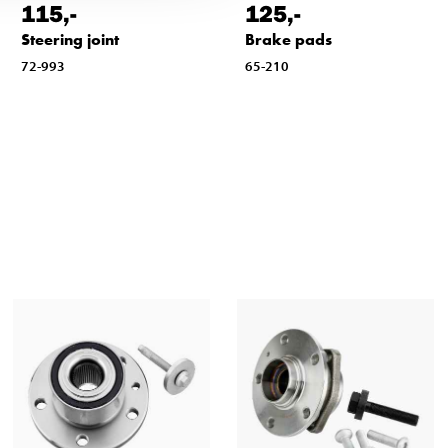
115
,-
125
,-
Steering joint
Brake pads
72-993
65-210