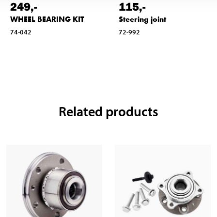
249
,-
115
,-
WHEEL BEARING KIT
Steering joint
74-042
72-992
Related products