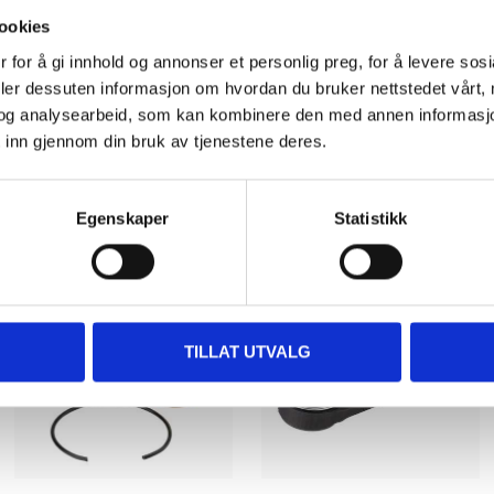
ookies
 for å gi innhold og annonser et personlig preg, for å levere sos
deler dessuten informasjon om hvordan du bruker nettstedet vårt,
og analysearbeid, som kan kombinere den med annen informasjon d
 inn gjennom din bruk av tjenestene deres.
Other customers also bought
Egenskaper
Statistikk
TILLAT UTVALG