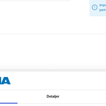
Impo
part
37 mm
37 mm
72 mm
Detaljer