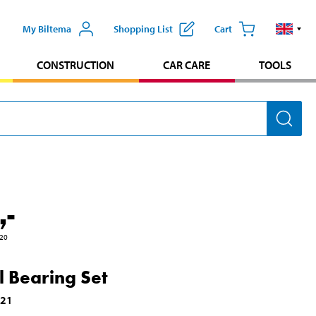
My Biltema
Shopping List
Cart
CONSTRUCTION
CAR CARE
TOOLS
,-
20
 Bearing Set
421