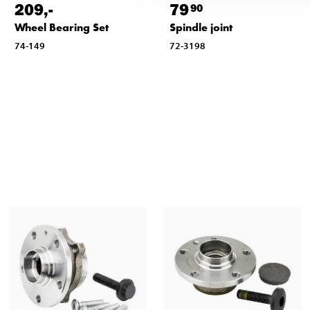
209
,-
79
90
Wheel Bearing Set
Spindle joint
74-149
72-3198