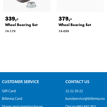
339
,-
379
,-
Wheel Bearing Set
Wheel Bearing Set
74-179
74-099
CUSTOMER SERVICE
CONTACT US
Gift Card
22 22 20 22
Biltema Card
kundservice@biltema.no
Stores and opening hours
Org.no:882 692 302