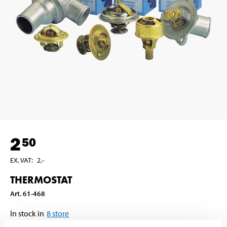
2
50
EX. VAT
:
2
,-
THERMOSTAT
Art
.
61-468
In stock in
8
store