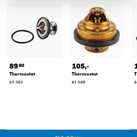
89
105
,-
90
Thermostat
Thermostat
T
61-502
61-500
6