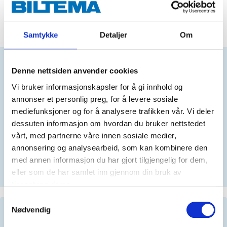
ADD TO CART
Samtykke
Detaljer
Om
Denne nettsiden anvender cookies
Does this product fit your vehicle?
Vi bruker informasjonskapsler for å gi innhold og
annonser et personlig preg, for å levere sosiale
N
mediefunksjoner og for å analysere trafikken vår. Vi deler
dessuten informasjon om hvordan du bruker nettstedet
vårt, med partnerne våre innen sosiale medier,
annonsering og analysearbeid, som kan kombinere den
No registration number?
med annen informasjon du har gjort tilgjengelig for dem,
SELECT CAR MANUALLY
eller som de har samlet inn gjennom din bruk av
tjenestene deres.
Samtykkevalg
Nødvendig
Important information when searching for spare
parts by reg. number and service recommendations.