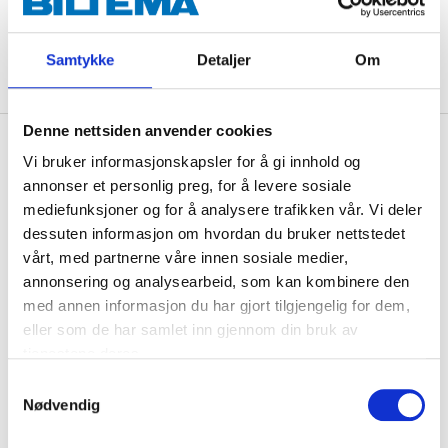
ADD TO CART
Samtykke
Detaljer
Om
Denne nettsiden anvender cookies
Description
Vi bruker informasjonskapsler for å gi innhold og
annonser et personlig preg, for å levere sosiale
mediefunksjoner og for å analysere trafikken vår. Vi deler
dessuten informasjon om hvordan du bruker nettstedet
Gearbox cushion for VOLVO 140-series (not overdrive).
vårt, med partnerne våre innen sosiale medier,
annonsering og analysearbeid, som kan kombinere den
med annen informasjon du har gjort tilgjengelig for dem,
Technical specifications
eller som de har samlet inn gjennom din bruk av
tjenestene deres.
Height
39,5 mm
Samtykkevalg
Nødvendig
Diameter
65,5 mm