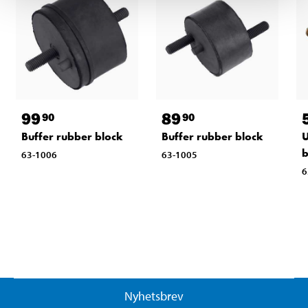
99
89
90
90
Buffer rubber block
Buffer rubber block
U
b
63-1006
63-1005
6
Nyhetsbrev