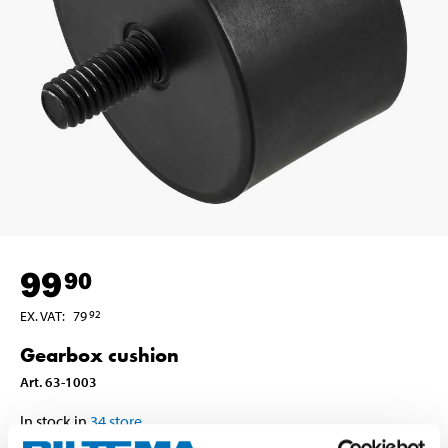
99
90
EX. VAT
:
79
92
Gearbox cushion
Art
.
63-1003
In stock in
34
store