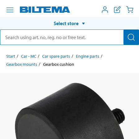
Select store
Start
Car - MC
Car spare parts
Engine parts
Gearbox mounts
Gearbox cushion