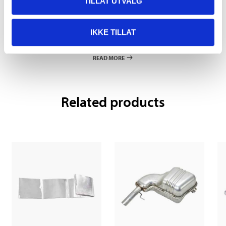
TILLAT UTVALG
Pay & Collect
IKKE TILLAT
Pay & Collect in your local store within 2 hours!
READ MORE
Related products