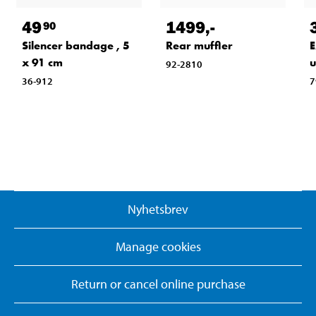
49
1499
,-
90
Silencer bandage , 5
Rear muffler
E
x 91 cm
u
92-2810
36-912
7
Nyhetsbrev
Manage cookies
Return or cancel online purchase