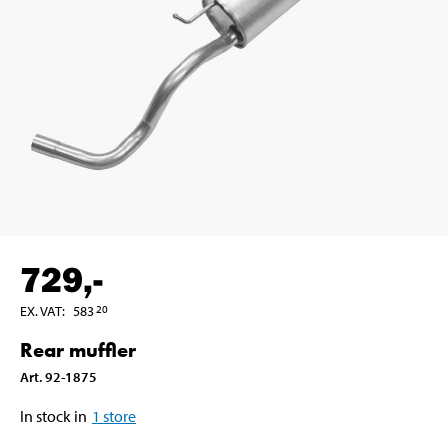
729
,-
EX. VAT
:
583
20
Rear muffler
Art
.
92-1875
In stock in
1
store