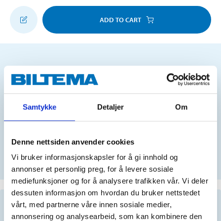
ADD TO CART
Does this product fit your vehicle?
N
Samtykke
Detaljer
Om
Denne nettsiden anvender cookies
No registration number?
SELECT CAR MANUALLY
Vi bruker informasjonskapsler for å gi innhold og
annonser et personlig preg, for å levere sosiale
mediefunksjoner og for å analysere trafikken vår. Vi deler
dessuten informasjon om hvordan du bruker nettstedet
Important information when searching for spare
vårt, med partnerne våre innen sosiale medier,
parts by reg. number and service recommendations.
annonsering og analysearbeid, som kan kombinere den