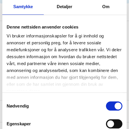
Samtykke
Detaljer
Om
Denne nettsiden anvender cookies
Description
Vi bruker informasjonskapsler for å gi innhold og
annonser et personlig preg, for å levere sosiale
mediefunksjoner og for å analysere trafikken vår. Vi deler
dessuten informasjon om hvordan du bruker nettstedet
OE: 12790735
vårt, med partnerne våre innen sosiale medier,
annonsering og analysearbeid, som kan kombinere den
med annen informasjon du har gjort tilgjengelig for dem,
eller som de har samlet inn gjennom din bruk av
tjenestene deres.
Samtykkevalg
Nødvendig
About the manufacturer
Egenskaper