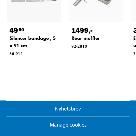
49
1499
,-
90
Silencer bandage , 5
Rear muffler
E
x 91 cm
u
92-2810
36-912
7
Nyhetsbrev
Manage cookies