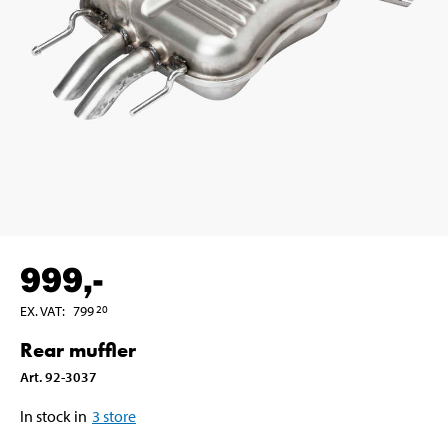
999
,-
EX. VAT
:
799
20
Rear muffler
Art
.
92-3037
In stock in
3
store