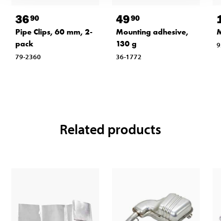
36
49
90
90
Pipe Clips, 60 mm, 2-
Mounting adhesive,
M
pack
130 g
9
79-2360
36-1772
Related products