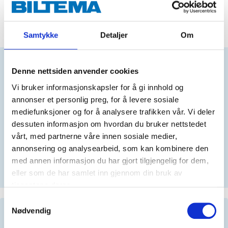
ADD TO CART
Samtykke
Detaljer
Om
Denne nettsiden anvender cookies
Does this product fit your vehicle?
Vi bruker informasjonskapsler for å gi innhold og
annonser et personlig preg, for å levere sosiale
N
mediefunksjoner og for å analysere trafikken vår. Vi deler
dessuten informasjon om hvordan du bruker nettstedet
vårt, med partnerne våre innen sosiale medier,
annonsering og analysearbeid, som kan kombinere den
No registration number?
med annen informasjon du har gjort tilgjengelig for dem,
SELECT CAR MANUALLY
eller som de har samlet inn gjennom din bruk av
tjenestene deres.
Samtykkevalg
Nødvendig
Important information when searching for spare
parts by reg. number and service recommendations.