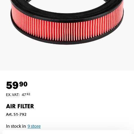
59
90
EX. VAT
:
47
92
AIR FILTER
Art
.
51-792
In stock in
9
store