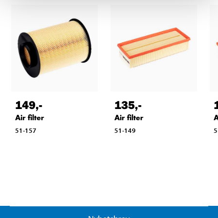
149
,-
135
,-
Air filter
Air filter
A
51-157
51-149
5