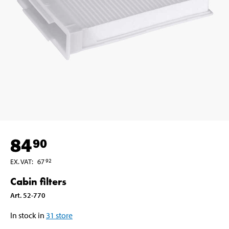
84
90
EX. VAT
:
67
92
Cabin filters
Art
.
52-770
In stock in
31
store