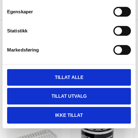
About the manufacturer
Egenskaper
Statistikk
Pay & Collect
Markedsføring
Pay & Collect in your local store within 2 hours!
READ MORE
TILLAT ALLE
Other customers also bought
TILLAT UTVALG
IKKE TILLAT