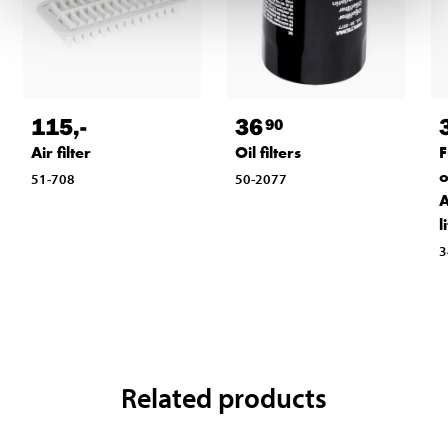
115
,-
36
90
Air filter
Oil filters
F
o
51-708
50-2077
A
l
3
Related products