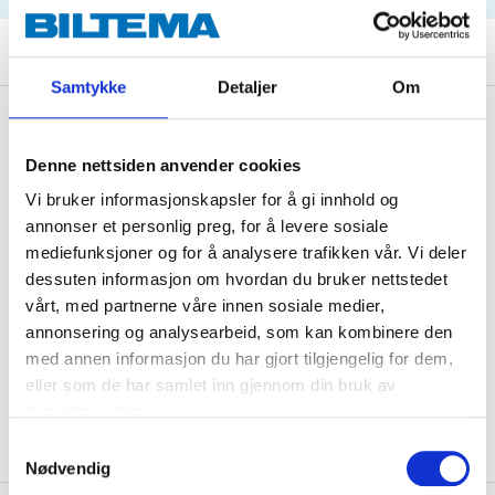
Samtykke
Detaljer
Om
Description
Denne nettsiden anvender cookies
Vi bruker informasjonskapsler for å gi innhold og
Technical specifications
annonser et personlig preg, for å levere sosiale
mediefunksjoner og for å analysere trafikken vår. Vi deler
dessuten informasjon om hvordan du bruker nettstedet
Length
210 mm
vårt, med partnerne våre innen sosiale medier,
Width
149 mm
annonsering og analysearbeid, som kan kombinere den
med annen informasjon du har gjort tilgjengelig for dem,
Height
42 mm
eller som de har samlet inn gjennom din bruk av
Shape
Rectangular
tjenestene deres.
Samtykkevalg
Nødvendig