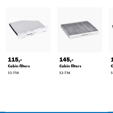
115
,-
145
,-
Cabin filters
Cabin filters
C
52-750
52-736
5