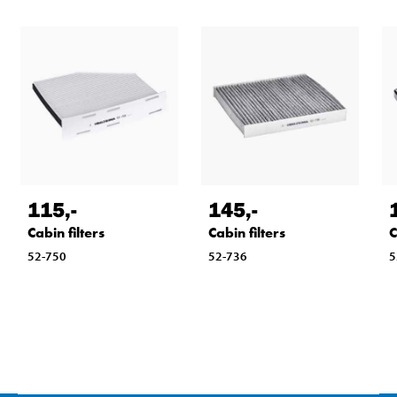
115
,-
145
,-
Cabin filters
Cabin filters
C
52-750
52-736
5