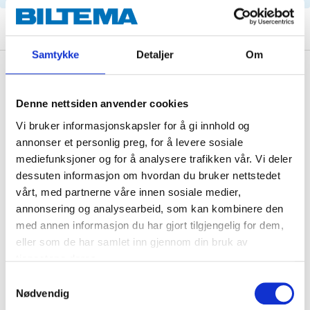
Samtykke
Detaljer
Om
Description
Denne nettsiden anvender cookies
Vi bruker informasjonskapsler for å gi innhold og
Cabin filter with activated carbon.
annonser et personlig preg, for å levere sosiale
mediefunksjoner og for å analysere trafikken vår. Vi deler
dessuten informasjon om hvordan du bruker nettstedet
Technical specifications
vårt, med partnerne våre innen sosiale medier,
annonsering og analysearbeid, som kan kombinere den
med annen informasjon du har gjort tilgjengelig for dem,
Length
203 mm
eller som de har samlet inn gjennom din bruk av
Length
154 mm
tjenestene deres.
Width
156 mm
Samtykkevalg
Nødvendig
Height
30 mm