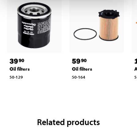
39
59
90
90
Oil filters
Oil filters
A
50-129
50-164
5
Related products