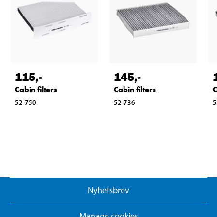
115
,-
145
,-
Cabin filters
Cabin filters
C
52-750
52-736
5
Nyhetsbrev
Manage cookies