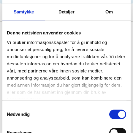
Samtykke
Detaljer
Om
Description
Denne nettsiden anvender cookies
Vi bruker informasjonskapsler for å gi innhold og
annonser et personlig preg, for å levere sosiale
mediefunksjoner og for å analysere trafikken vår. Vi deler
Technical specifications
dessuten informasjon om hvordan du bruker nettstedet
vårt, med partnerne våre innen sosiale medier,
Length
222,5 mm
annonsering og analysearbeid, som kan kombinere den
med annen informasjon du har gjort tilgjengelig for dem,
Width
196 mm
eller som de har samlet inn gjennom din bruk av
Height
34 mm
tjenestene deres.
Shape
Rectangular
Samtykkevalg
Nødvendig
Egenskaper