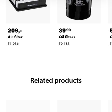
209
,-
39
90
Air filter
Oil filters
O
51-036
50-183
5
Related products