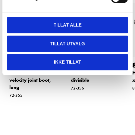
TILLAT ALLE
TILLAT UTVALG
IKKE TILLAT
239
,-
269
,-
Elastic constant
Universal Joint Boot,
H
velocity joint boot,
divisible
x
long
72-356
8
72-355