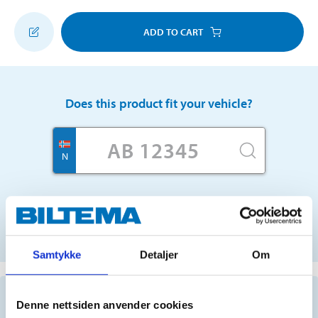
ADD TO CART
Does this product fit your vehicle?
N
No registration number?
SELECT CAR MANUALLY
Samtykke
Detaljer
Om
Important information when searching for spare
Denne nettsiden anvender cookies
parts by reg. number and service recommendations.