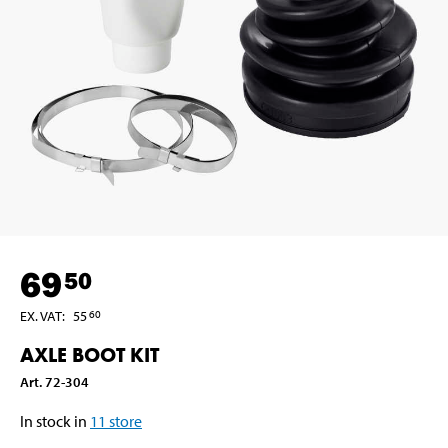
69
50
EX. VAT
:
55
60
AXLE BOOT KIT
Art
.
72-304
In stock in
11
store