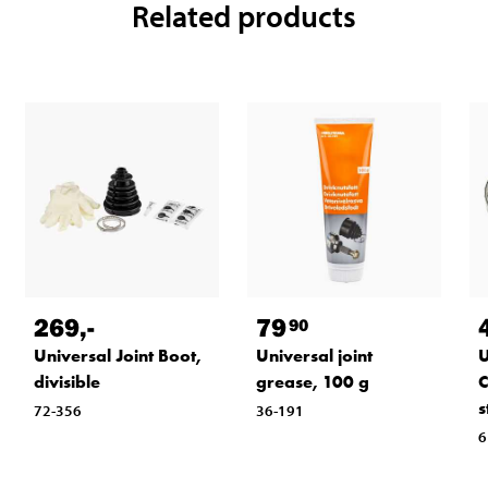
Related products
269
,-
79
90
Universal Joint Boot,
Universal joint
U
divisible
grease, 100 g
C
s
72-356
36-191
6