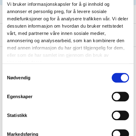
Vi bruker informasjonskapsler for å gi innhold og
annonser et personlig preg, for å levere sosiale
mediefunksjoner og for å analysere trafikken vår. Vi deler
dessuten informasjon om hvordan du bruker nettstedet
vårt, med partnerne våre innen sosiale medier,
About the manufacturer
annonsering og analysearbeid, som kan kombinere den
med annen informasjon du har gjort tilgjengelig for dem,
eller som de har samlet inn gjennom din bruk av
tjenestene deres.
Pay & Collect
Samtykkevalg
Nødvendig
Pay & Collect in your local store within 2 hours!
READ MORE
Egenskaper
Other customers also bought
Statistikk
Markedsføring