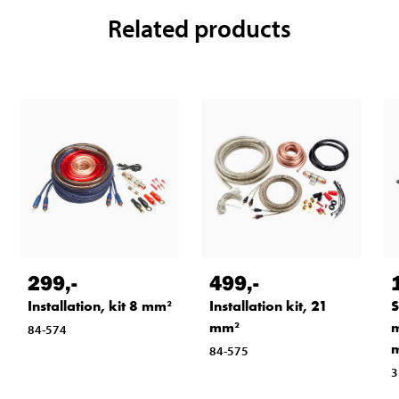
Related products
299
,-
499
,-
Installation, kit 8 mm²
Installation kit, 21
S
mm²
m
84-574
m
84-575
3