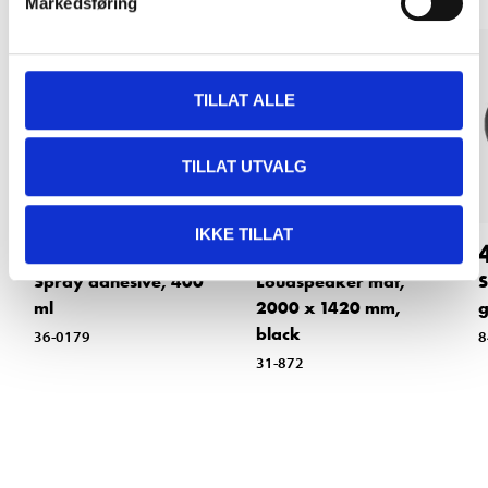
Markedsføring
TILLAT ALLE
TILLAT UTVALG
IKKE TILLAT
79
189
,-
90
Spray adhesive, 400
Loudspeaker mat,
S
ml
2000 x 1420 mm,
g
black
36-0179
8
31-872