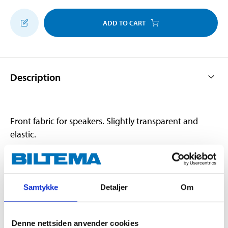
ADD TO CART
Description
Front fabric for speakers. Slightly transparent and
elastic.
Technical specifications
Samtykke
Detaljer
Om
Length
1800 mm
Width
1000 mm
Denne nettsiden anvender cookies