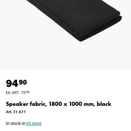
94
90
EX. VAT
:
75
92
Speaker fabric, 1800 x 1000 mm, black
Art
.
31-871
In stock in
65
store