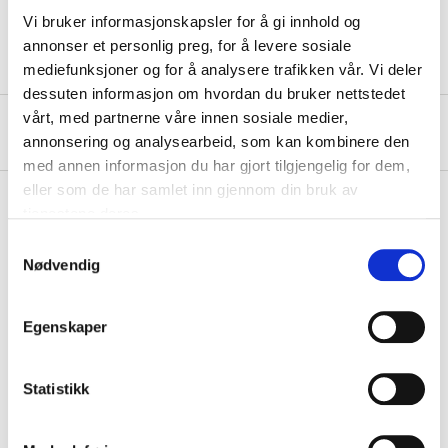
Colour
Black
Vi bruker informasjonskapsler for å gi innhold og
annonser et personlig preg, for å levere sosiale
mediefunksjoner og for å analysere trafikken vår. Vi deler
dessuten informasjon om hvordan du bruker nettstedet
vårt, med partnerne våre innen sosiale medier,
About the manufacturer
annonsering og analysearbeid, som kan kombinere den
med annen informasjon du har gjort tilgjengelig for dem,
eller som de har samlet inn gjennom din bruk av
tjenestene deres.
Samtykkevalg
Pay & Collect
Nødvendig
Pay & Collect in your local store within 2 hours!
READ MORE
Egenskaper
Other customers also bought
Statistikk