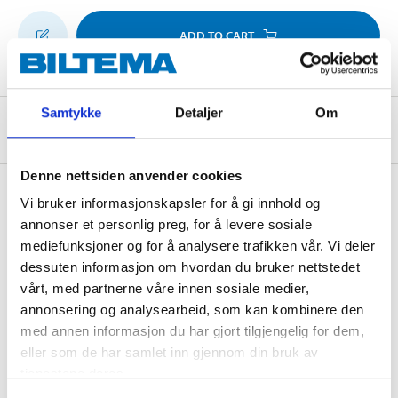
ADD TO CART
Samtykke
Detaljer
Om
About the manufacturer
Denne nettsiden anvender cookies
Vi bruker informasjonskapsler for å gi innhold og
annonser et personlig preg, for å levere sosiale
Pay & Collect
mediefunksjoner og for å analysere trafikken vår. Vi deler
Pay & Collect in your local store within 2 hours!
dessuten informasjon om hvordan du bruker nettstedet
READ MORE
vårt, med partnerne våre innen sosiale medier,
annonsering og analysearbeid, som kan kombinere den
med annen informasjon du har gjort tilgjengelig for dem,
eller som de har samlet inn gjennom din bruk av
Other customers also bought
tjenestene deres.