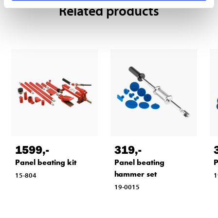
Related products
1599
,-
319
,-
Panel beating kit
Panel beating
P
hammer set
15-804
1
19-0015