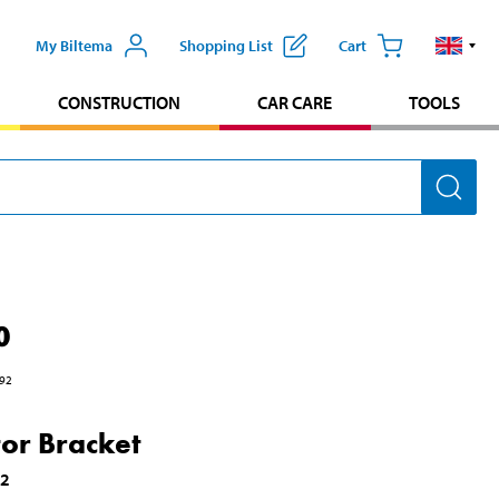
My Biltema
Shopping List
Cart
CONSTRUCTION
CAR CARE
TOOLS
0
92
or Bracket
72