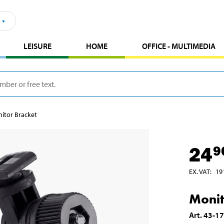
LEISURE
HOME
OFFICE - MULTIMEDIA
itor Bracket
24
9
EX. VAT
:
19
Monit
Art
.
43-1