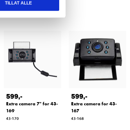
TILLAT ALLE
599
,-
599
,-
Extra camera 7" for 43-
Extra camera for 43-
169
167
43-170
43-168