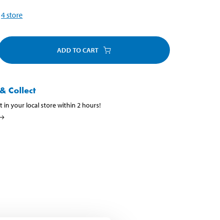
4
store
ADD TO CART
& Collect
t in your local store within 2 hours!