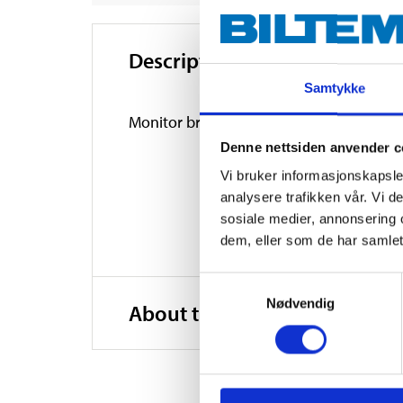
Description
Samtykke
Monitor bracket with suction cup that fi
Denne nettsiden anvender c
Vi bruker informasjonskapsler
analysere trafikken vår. Vi 
sosiale medier, annonsering 
dem, eller som de har samlet
Samtykkevalg
Nødvendig
About the manufacturer