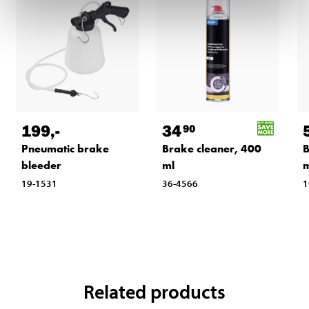
199
,-
34
90
Pneumatic brake
Brake cleaner, 400
B
bleeder
ml
19-1531
36-4566
1
Related products