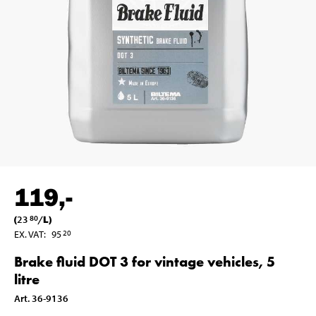
119
,-
(
23
/
L
)
80
EX. VAT
:
95
20
Brake fluid DOT 3 for vintage vehicles, 5
litre
Art
.
36-9136