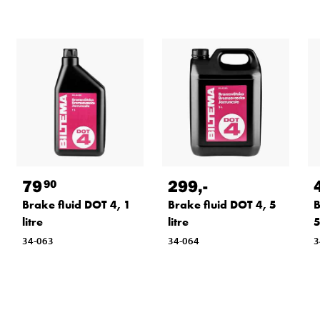
79
299
,-
90
Brake fluid DOT 4, 1
Brake fluid DOT 4, 5
B
litre
litre
5
34-063
34-064
3