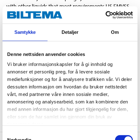
with other liquids that meet requirements US FMVSS
116 DOT 3, SAE J 1703 and ISO 4925 (Class 3).
Samtykke
Detaljer
Om
Denne nettsiden anvender cookies
Warning
H319 Causes serious eye irritation.
Vi bruker informasjonskapsler for å gi innhold og
H361fd Suspected of damaging fertility. Suspected of damaging the
annonser et personlig preg, for å levere sosiale
unborn child
mediefunksjoner og for å analysere trafikken vår. Vi deler
dessuten informasjon om hvordan du bruker nettstedet
Technical specifications
vårt, med partnerne våre innen sosiale medier,
annonsering og analysearbeid, som kan kombinere den
Volume
5 l
med annen informasjon du har gjort tilgjengelig for dem,
eller som de har samlet inn gjennom din bruk av
tjenestene deres.
Samtykkevalg
Nødvendig