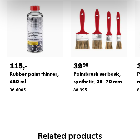
115
,-
39
90
Rubber paint thinner,
Paintbrush set basic,
P
450 ml
synthetic, 25–70 mm
n
36-6005
88-995
8
Related products