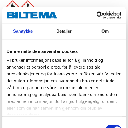
Danger
EUH211 Warning! Hazardous respirable droplets may be formed
Samtykke
Detaljer
Om
when sprayed. Do not breathe spray or mist.
H225 Highly flammable liquid and vapour.
H315 Causes skin irritation.
H336 May cause drowsiness or dizziness.
Denne nettsiden anvender cookies
H412 Harmful to aquatic life with long lasting effects.
Vi bruker informasjonskapsler for å gi innhold og
annonser et personlig preg, for å levere sosiale
Technical specifications
mediefunksjoner og for å analysere trafikken vår. Vi deler
dessuten informasjon om hvordan du bruker nettstedet
Volume
1 l
vårt, med partnerne våre innen sosiale medier,
annonsering og analysearbeid, som kan kombinere den
Temperature range
-30 – +90 °C
med annen informasjon du har gjort tilgjengelig for dem,
Colour
Matte black
eller som de har samlet inn gjennom din bruk av
tjenestene deres.
Samtykkevalg