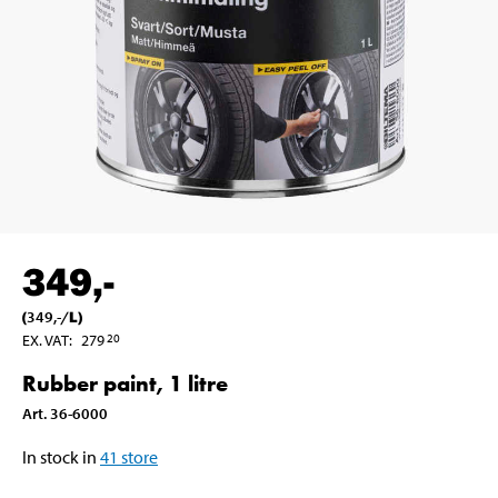
349
,-
(
349
,-
/
L
)
EX. VAT
:
279
20
Rubber paint, 1 litre
Art
.
36-6000
In stock in
41
store