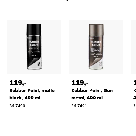
119
,-
119
,-
Rubber Paint, matte
Rubber Paint, Gun
R
black, 400 ml
metal, 400 ml
4
36-7490
36-7491
3