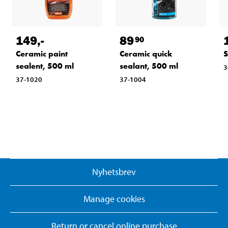
149
,-
89
90
Ceramic paint
Ceramic quick
S
sealent, 500 ml
sealant, 500 ml
3
37-1020
37-1004
Nyhetsbrev
Manage cookies
Return or cancel online purchase