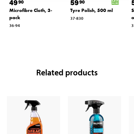
49
59
90
90
Microfibre Cloth, 3-
Tyre Polish, 500 ml
S
pack
o
37-830
36-94
3
Related products