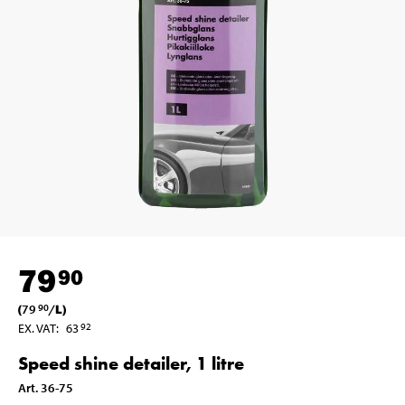
79
90
(
79
/
L
)
90
EX. VAT
:
63
92
Speed shine detailer, 1 litre
Art
.
36-75