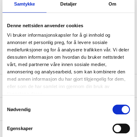
Samtykke
Detaljer
Om
EUH208 Contains TRIS(BRANCHED-ALKYL) BORATE. May produce an
allergic reaction.
H317 May cause an allergic skin reaction.
Denne nettsiden anvender cookies
Technical specifications
Vi bruker informasjonskapsler for å gi innhold og
annonser et personlig preg, for å levere sosiale
mediefunksjoner og for å analysere trafikken vår. Vi deler
Volume
2 l
dessuten informasjon om hvordan du bruker nettstedet
vårt, med partnerne våre innen sosiale medier,
annonsering og analysearbeid, som kan kombinere den
med annen informasjon du har gjort tilgjengelig for dem,
Safety instructions and other information
eller som de har samlet inn gjennom din bruk av
tjenestene deres.
Samtykkevalg
About the manufacturer
Nødvendig
Egenskaper