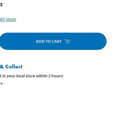
13
65
store
ADD TO CART
& Collect
t in your local store within 2 hours!