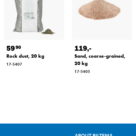
59
119
,-
90
Rock dust, 20 kg
Sand, coarse-grained,
20 kg
17-5407
17-5405
ABOUT BILTEMA