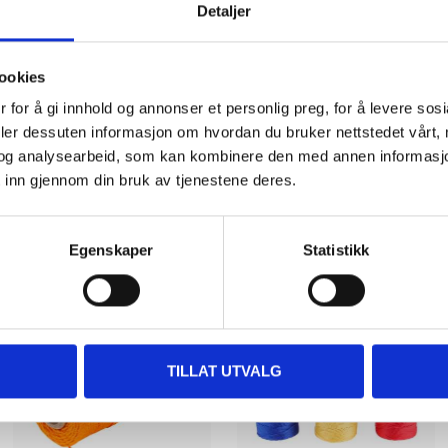
Detaljer
Braided polypropylene (polyp
ookies
 for å gi innhold og annonser et personlig preg, for å levere sos
deler dessuten informasjon om hvordan du bruker nettstedet vårt,
og analysearbeid, som kan kombinere den med annen informasjon d
 inn gjennom din bruk av tjenestene deres.
Other customers also bought
Egenskaper
Statistikk
TILLAT UTVALG