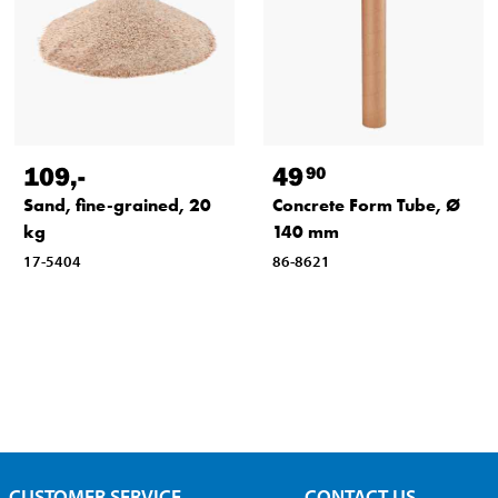
109
,-
49
90
Sand, fine-grained, 20
Concrete Form Tube, Ø
kg
140 mm
17-5404
86-8621
CUSTOMER SERVICE
CONTACT US