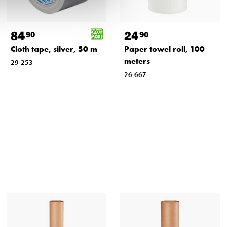
84
24
90
90
Cloth tape, silver, 50 m
Paper towel roll, 100
meters
29-253
26-667