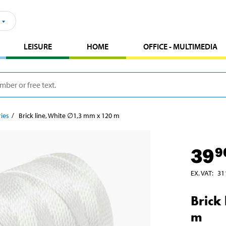
LEISURE
HOME
OFFICE - MULTIMEDIA
ries
Brick line, White ∅1,3 mm x 120 m
39
9
EX. VAT
:
31
Brick
m