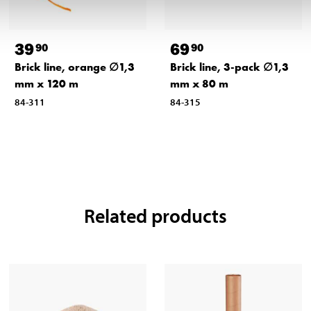
39
69
90
90
Brick line, orange ∅1,3
Brick line, 3-pack ∅1,3
mm x 120 m
mm x 80 m
84-311
84-315
Related products