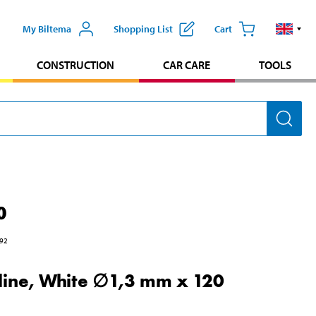
My Biltema
Shopping List
Cart
CONSTRUCTION
CAR CARE
TOOLS
0
92
 line, White ∅1,3 mm x 120