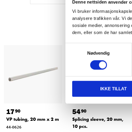
Denne nettsiden anvender c
Vi bruker informasjonskapsler
analysere trafikken vår. Vi 
sosiale medier, annonsering 
dem, eller som de har samlet
Samtykkevalg
Nødvendig
IKKE TILLAT
17
54
90
90
VP tubing, 20 mm x 2 m
Splicing sleeve, 20 mm,
10 pcs.
44-0626