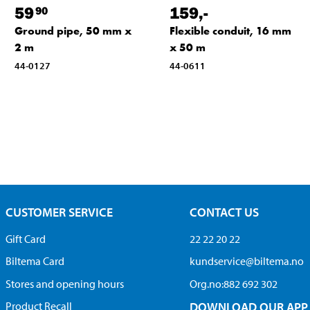
59
159
,-
90
Ground pipe, 50 mm x
Flexible conduit, 16 mm
2 m
x 50 m
44-0127
44-0611
CUSTOMER SERVICE
CONTACT US
Gift Card
22 22 20 22
Biltema Card
kundservice@biltema.no
Stores and opening hours
Org.no:882 692 302
Product Recall
DOWNLOAD OUR APP