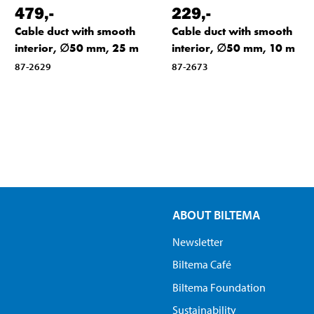
479
,-
229
,-
Cable duct with smooth
Cable duct with smooth
interior, ∅50 mm, 25 m
interior, ∅50 mm, 10 m
87-2629
87-2673
ABOUT BILTEMA
Newsletter
Biltema Café
Biltema Foundation
Sustainability