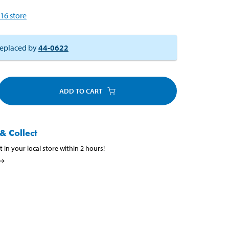
16
store
eplaced by
44-0622
ADD TO CART
& Collect
t in your local store within 2 hours!