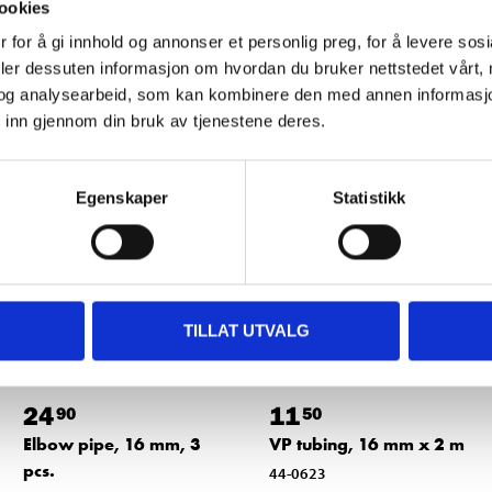
ookies
 for å gi innhold og annonser et personlig preg, for å levere sos
deler dessuten informasjon om hvordan du bruker nettstedet vårt,
Other customers also bought
og analysearbeid, som kan kombinere den med annen informasjon d
 inn gjennom din bruk av tjenestene deres.
Egenskaper
Statistikk
TILLAT UTVALG
24
11
90
50
Elbow pipe, 16 mm, 3
VP tubing, 16 mm x 2 m
pcs.
44-0623