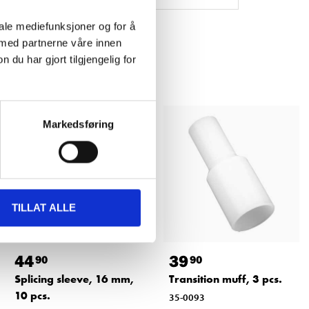
iale mediefunksjoner og for å
 med partnerne våre innen
u har gjort tilgjengelig for
Markedsføring
TILLAT ALLE
44
39
90
90
Splicing sleeve, 16 mm,
Transition muff, 3 pcs.
10 pcs.
35-0093