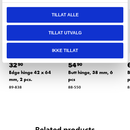
TILLAT ALLE
TILLAT UTVALG
IKKE TILLAT
32
54
90
90
Edge hinge 42 x 64
Butt hinge, 38 mm, 6
B
mm, 2 pcs.
pcs
p
89-838
88-550
8
Related products