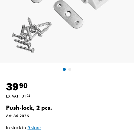
39
90
EX. VAT
:
31
92
Push-lock, 2 pcs.
Art
.
86-2036
In stock in
9
store