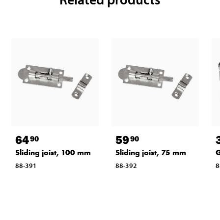
64
59
90
90
Sliding joist, 100 mm
Sliding joist, 75 mm
G
88-391
88-392
8