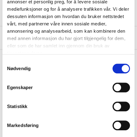
annonser et personlig preg, for å levere sosiale
mediefunksjoner og for å analysere trafikken vår. Vi deler
dessuten informasjon om hvordan du bruker nettstedet
vårt, med partnerne våre innen sosiale medier,
annonsering og analysearbeid, som kan kombinere den
About the manufacturer
med annen informasjon du har gjort tilgjengelig for dem,
eller som de har samlet inn gjennom din bruk av
tjenestene deres.
Samtykkevalg
Nødvendig
Pay & Collect
Pay & Collect in your local store within 2 hours!
Egenskaper
READ MORE
Statistikk
Other customers also bought
Markedsføring