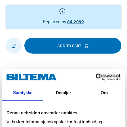
Replaced by
86-2039
ADD TO CART
Description
Samtykke
Detaljer
Om
For handle-less cupboards and doors. Plastic lock
housing with spring function for ease of opening and
Denne nettsiden anvender cookies
closing. Functions for both right and left-handed
doors. Screw included.
Vi bruker informasjonskapsler for å gi innhold og