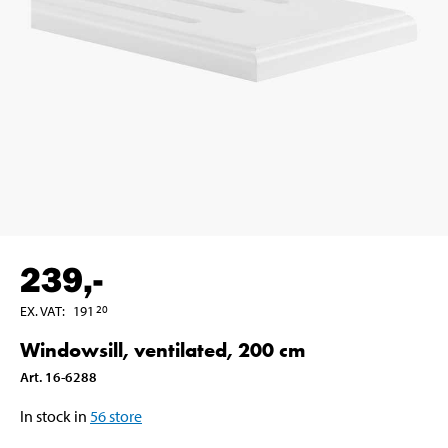
239
,-
EX. VAT
:
191
20
Windowsill, ventilated, 200 cm
Art
.
16-6288
In stock in
56
store