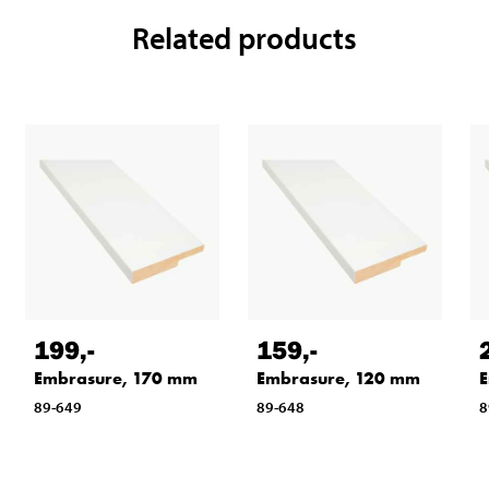
Related products
199
,-
159
,-
Embrasure, 170 mm
Embrasure, 120 mm
E
89-649
89-648
8