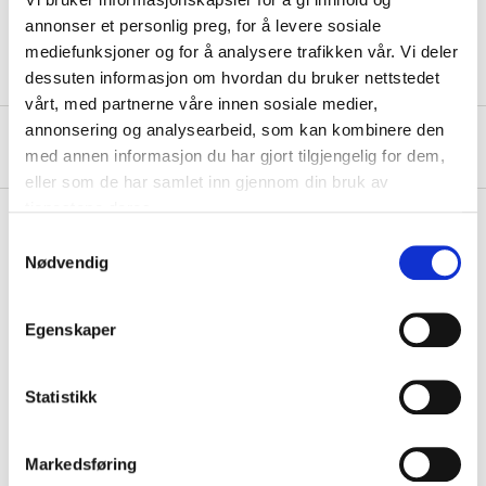
Thickness
18 mm
annonser et personlig preg, for å levere sosiale
mediefunksjoner og for å analysere trafikken vår. Vi deler
dessuten informasjon om hvordan du bruker nettstedet
vårt, med partnerne våre innen sosiale medier,
annonsering og analysearbeid, som kan kombinere den
About the manufacturer
med annen informasjon du har gjort tilgjengelig for dem,
eller som de har samlet inn gjennom din bruk av
tjenestene deres.
Samtykkevalg
Nødvendig
Pay & Collect
Pay & Collect in your local store within 2 hours!
Egenskaper
READ MORE
Statistikk
Other customers also bought
Markedsføring