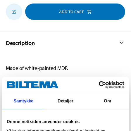
ADD TO CART
Description
Made of white-painted MDF.
Technical specifications
Samtykke
Detaljer
Om
Material
MDF
Length
200 cm
Denne nettsiden anvender cookies
Width
16 cm
Vi bruker informasjonskapsler for å gi innhold og