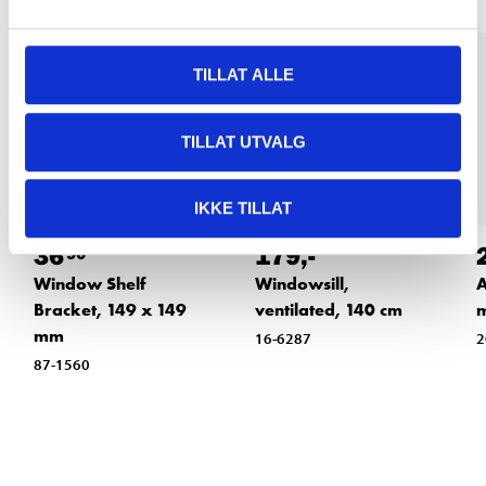
TILLAT ALLE
TILLAT UTVALG
IKKE TILLAT
36
179
,-
90
Window Shelf
Windowsill,
A
Bracket, 149 x 149
ventilated, 140 cm
m
mm
16-6287
2
87-1560