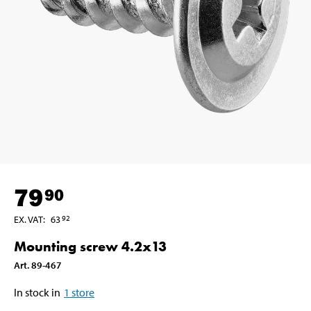
79
90
EX. VAT
:
63
92
Mounting screw 4.2x13
Art
.
89-467
In stock in
1
store