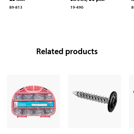
89-813
19-490
8
Related products