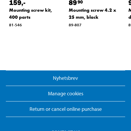
159
,-
89
90
Mounting screw kit,
Mounting screw 4.2 x
M
400 parts
25 mm, black
d
81-546
89-807
8
Nyhetsbrev
Manage cookies
Return or cancel online purchase