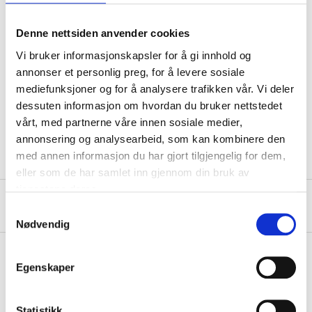
Denne nettsiden anvender cookies
Technical specifications
Vi bruker informasjonskapsler for å gi innhold og
annonser et personlig preg, for å levere sosiale
Diameter
4,2 mm
mediefunksjoner og for å analysere trafikken vår. Vi deler
Length
13 mm
dessuten informasjon om hvordan du bruker nettstedet
vårt, med partnerne våre innen sosiale medier,
Quantity
250 pcs.
annonsering og analysearbeid, som kan kombinere den
med annen informasjon du har gjort tilgjengelig for dem,
eller som de har samlet inn gjennom din bruk av
tjenestene deres.
About the manufacturer
Samtykkevalg
Nødvendig
Egenskaper
Pay & Collect
Pay & Collect in your local store within 2 hours!
Statistikk