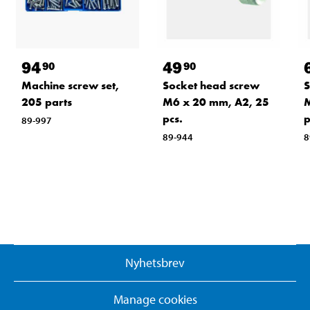
94
49
90
90
Machine screw set,
Socket head screw
S
205 parts
M6 x 20 mm, A2, 25
M
pcs.
p
89-997
89-944
8
Nyhetsbrev
Manage cookies