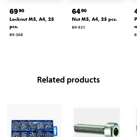
69
64
90
90
Locknut M5, A4, 25
Nut M5, A4, 25 pcs.
P
pcs.
m
89-931
89-368
8
Related products