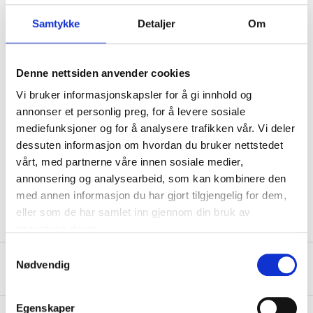
Technical specifications
Samtykke
Detaljer
Om
Size
M5
Denne nettsiden anvender cookies
Length
30 mm
Vi bruker informasjonskapsler for å gi innhold og
Acid resistant stainless
annonser et personlig preg, for å levere sosiale
Material
steel, A4
mediefunksjoner og for å analysere trafikken vår. Vi deler
Surface treatment
Passivation
dessuten informasjon om hvordan du bruker nettstedet
vårt, med partnerne våre innen sosiale medier,
Standard
DIN965
annonsering og analysearbeid, som kan kombinere den
Quantity
25 pcs
med annen informasjon du har gjort tilgjengelig for dem,
eller som de har samlet inn gjennom din bruk av
tjenestene deres.
Samtykkevalg
Nødvendig
About the manufacturer
Egenskaper