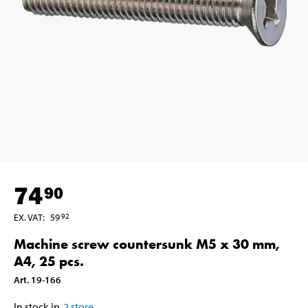
74
90
EX. VAT
:
59
92
Machine screw countersunk M5 x 30 mm,
A4, 25 pcs.
Art
.
19-166
In stock in
2
store