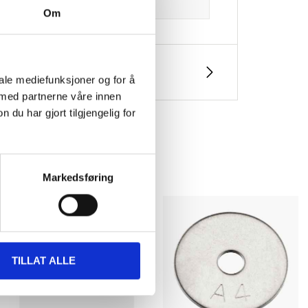
Om
iale mediefunksjoner og for å
 med partnerne våre innen
u har gjort tilgjengelig for
Markedsføring
TILLAT ALLE