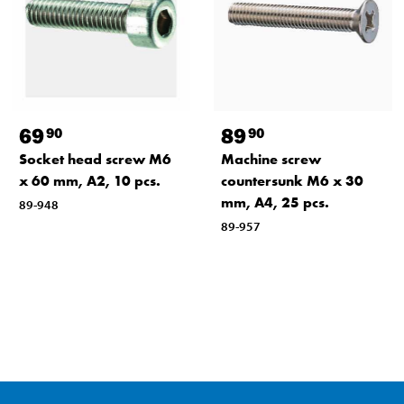
69
89
90
90
Socket head screw M6
Machine screw
x 60 mm, A2, 10 pcs.
countersunk M6 x 30
mm, A4, 25 pcs.
89-948
89-957