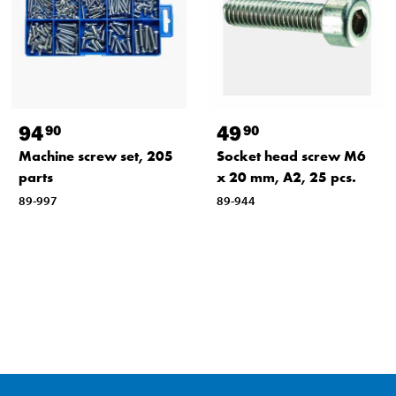
94
49
90
90
Machine screw set, 205
Socket head screw M6
parts
x 20 mm, A2, 25 pcs.
89-997
89-944