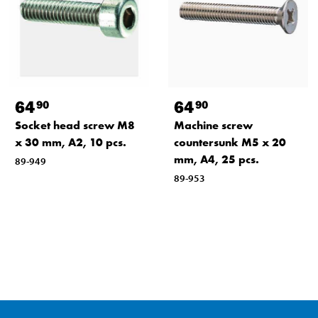
64
64
90
90
Socket head screw M8
Machine screw
x 30 mm, A2, 10 pcs.
countersunk M5 x 20
mm, A4, 25 pcs.
89-949
89-953