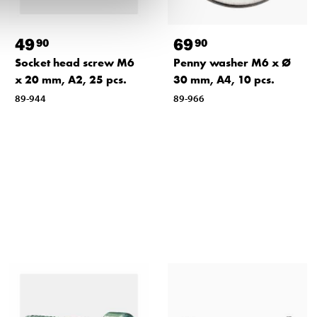
49
69
90
90
Socket head screw M6
Penny washer M6 x Ø
x 20 mm, A2, 25 pcs.
30 mm, A4, 10 pcs.
89-944
89-966