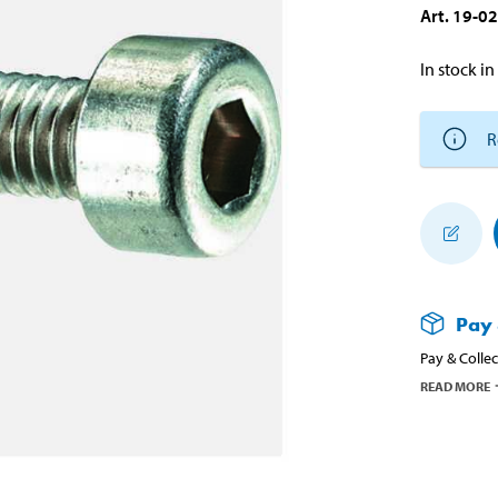
Art
.
19-0
In stock in
R
Pay 
Pay & Collec
READ MORE