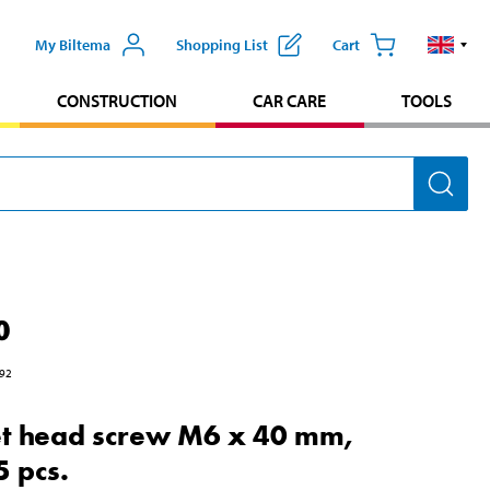
My Biltema
Shopping List
Cart
CONSTRUCTION
CAR CARE
TOOLS
0
92
t head screw M6 x 40 mm,
5 pcs.