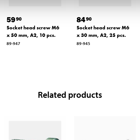
59
84
90
90
Socket head screw M6
Socket head screw M6
x 50 mm, A2, 10 pcs.
x 30 mm, A2, 25 pcs.
89-947
89-945
Related products