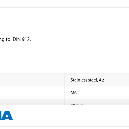
ng to. DIN 912.
Stainless steel, A2
M6
40 mm
DIN 912