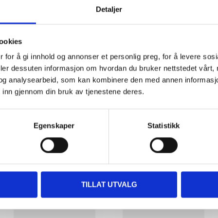
25 pcs
Detaljer
ookies
 for å gi innhold og annonser et personlig preg, for å levere sos
deler dessuten informasjon om hvordan du bruker nettstedet vårt,
og analysearbeid, som kan kombinere den med annen informasjon d
 inn gjennom din bruk av tjenestene deres.
Other customers also bought
Egenskaper
Statistikk
TILLAT UTVALG