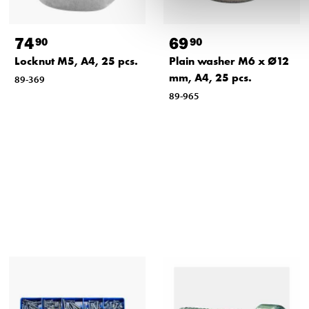
74
69
90
90
Locknut M5, A4, 25 pcs.
Plain washer M6 x Ø12
mm, A4, 25 pcs.
89-369
89-965