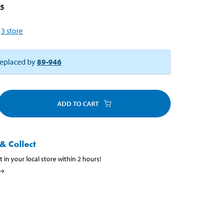
25
3
store
eplaced by
89-946
ADD TO CART
& Collect
t in your local store within 2 hours!